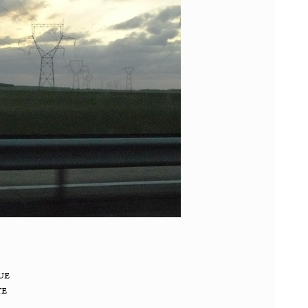
ue
te