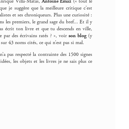
Enrique Villa-Matas,
Antoine Emaz
(« tout le
ue je suggère que la meilleure critique c’est
listes et ses chroniqueurs. Plus une curiosité :
ns les premiers, le grand sage du bref... Et il y
 écrit ton livre et que tu descends en ville,
ue par des écrivains ratés ? », voir
son blog
(y
ur 43 noms cités, ce qui n’est pas si mal.
n’a pas respecté la contrainte des 1500 signes
es, les objets et les livres je ne sais plus ce