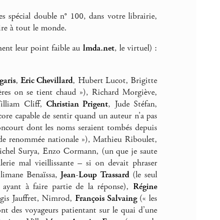
 spécial double n° 100, dans votre librairie,
ire à tout le monde.
ment leur point faible au
lmda.net
, le virtuel) :
garis
,
Eric Chevillard
, Hubert Lucot, Brigitte
ères on se tient chaud »), Richard Morgiève,
lliam Cliff,
Christian Prigent
, Jude Stéfan,
ncore capable de sentir quand un auteur n’a pas
oncourt dont les noms seraient tombés depuis
e de renommée nationale »), Mathieu Riboulet,
, Michel Surya, Enzo Cormann, (un que je saute
erie mal vieillissante – si on devait phraser
 Slimane Benaïssa,
Jean-Loup Trassard
(le seul
ant à faire partie de la réponse),
Régine
égis Jauffret, Nimrod,
François Salvaing
(« les
ont des voyageurs patientant sur le quai d’une