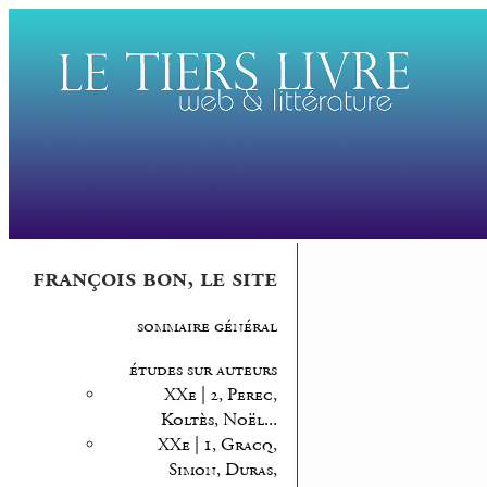
françois bon, le site
sommaire général
études sur auteurs
XXe | 2, Perec,
Koltès, Noël...
XXe | 1, Gracq,
Simon, Duras,