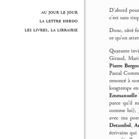
D’abord pour 
au jour le jour
c’est sans ri
la lettre hebdo
les livres, la librairie
Donc, côté fe
ce qu’on atten
Quarante invi
Giraud, Mari
Pierre Bergo
Pascal Commè
renoncé à so
longtemps en 
Emmanuelle 
parce qu’il m
comme lui), 
avec ma pomm
Detambel
,
A
écrivains qui