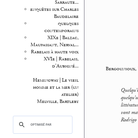
Sarraute...
enquêtes sur Charles
Baudelaire
quelques
contemporains
XIXe | Balzac,
Maupassant, Nerval...
Rabelais à haute voix
XVIe | Rabelais,
d’Aubigné...
Bergounioux, 
Hemingway | Le vieil
homme et la mer (un
Quelqu’u
atelier)
quelqu’
Melville, Bartleby
littérat
vont mal 
Rodrigo 