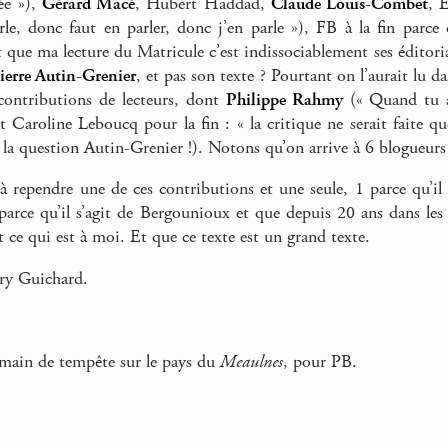
tée »),
Gérard Macé
, Hubert Haddad,
Claude Louis-Combet
, 
e, donc faut en parler, donc j’en parle »), FB à la fin parce q
t que ma lecture du Matricule c’est indissociablement ses éditoria
ierre Autin-Grenier
, et pas son texte ? Pourtant on l’aurait lu da
contributions de lecteurs, dont
Philippe Rahmy
(« Quand tu as
et Caroline Leboucq pour la fin : « la critique ne serait faite q
la question Autin-Grenier !). Notons qu’on arrive à 6 blogueurs s
 à rependre une de ces contributions et une seule, 1 parce qu’il 
arce qu’il s’agit de Bergounioux et que depuis 20 ans dans les idé
et ce qui est à moi. Et que ce texte est un grand texte.
ry Guichard.
main de tempête sur le pays du
Meaulnes
, pour PB.