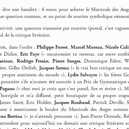
dire une banalité : 6 euros pour acheter le Matricule des Anges
sque question contenu, et un point de soutien symbolique nécessa
stivité, une question transmise par courrier (postal, c’est vague
d de la critique littéraire.
tés, dans l’ordre :
Philippe Forest
,
Marcel Moreau
,
Nicole Cali
e Didier,
Eric Faye
(« moutonnier tu resteras, car entre confr
unioux
,
Rodrigo Fresàn
,
Pierre Senges
, Dominique Fabre, Wi
re, Gilles Ortlieb,
Jacques Serena
(« le vrai bon critique est e
n propre sentiment du monde »),
Lydie Salvayre
(« les frères G
poussière s’ils n’avaient été associés à un Prix de Gymnastiqu
Pagano
(« chez moi je crois que c’est pareil, lire et écrire »)
’horripile et m’a diffamé, petit boutiquier de sa propre crapul
James Sacré, Eric Holder,
Jacques Roubaud
, Patrick Deville,
e à mentionner le boulot du Matricule des Anges comme ay
rno Bertina
(« je n’attends personne »), Jean-Pierre Ostende, R
 attendent pour aujourd’hui ou demain une critique littéraire s