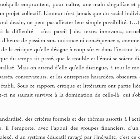
 quoiqu’ils empruntent, pour naître, une main singulière et
n projet collectif. L’auteur n’est jamais que du social indivi
rand dessin, ne peut pas affecter leur simple possibilité. (
 la difficulté – c’est pareil ] des textes innovants, actue
t d’heure de passion sans nuisance ni conséquence », comme 
e la critique qu’elle désigne à coup sûr et dans l’instant 
 que du temps ait passé, que le trouble et l’émoi se soient dis
tallisé. Mais on attend d’elle qu’elle distingue, à tout le m
ssés, conservateurs, et les entreprises hasardées, obscures,
 établi. Sous ce rapport, critique et littérature ont partie li
le-ci ne saurait survivre à la domination de celle-là, qui s’
tandardisé, des critères formels et des thèmes assortis à l’act
e, il l’emporte, avec l’appui des groupes financiers, d’u
exé, d’un système éducatif ravagé par l’inégalité, c’est ce