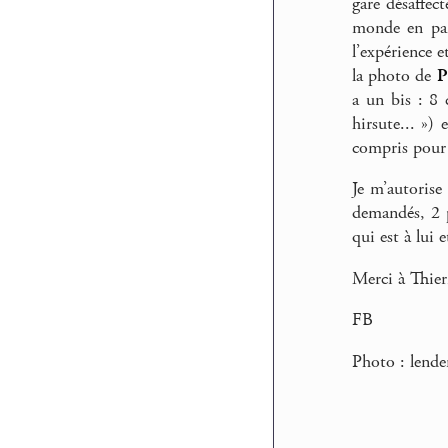
gare désaffec
monde en parl
l’expérience e
la photo de
P
a un bis : 8 
hirsute... ») 
compris pour 
Je m’autorise
demandés, 2 p
qui est à lui 
Merci à Thier
FB
Photo : lende