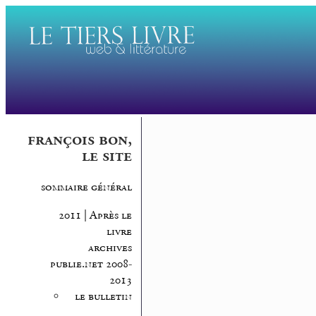
françois bon,
le site
sommaire général
2011 | Après le
livre
archives
publie.net 2008-
2013
le bulletin