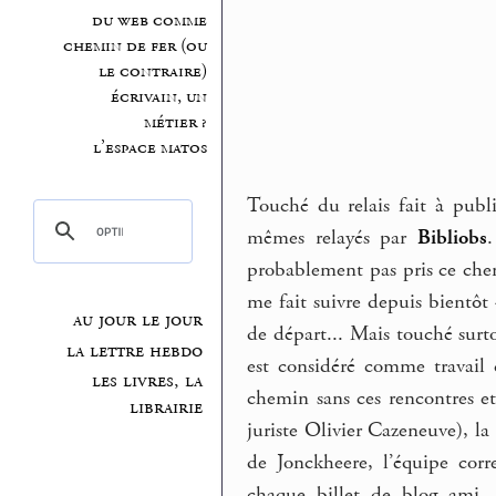
du web comme
chemin de fer (ou
le contraire)
écrivain, un
métier ?
l’espace matos
Touché du relais fait à publ
mêmes relayés par
Bibliobs
.
probablement pas pris ce chem
me fait suivre depuis bientôt 
au jour le jour
de départ... Mais touché surt
la lettre hebdo
est considéré comme travail 
les livres, la
chemin sans ces rencontres et 
librairie
juriste Olivier Cazeneuve), la
de Jonckheere, l’équipe corre
chaque billet de blog ami, 