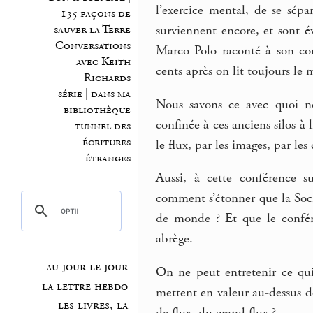
l’exercice mental, de se sépa
135 façons de
sauver la Terre
surviennent encore, et sont é
Conversations
Marco Polo raconté à son com
avec Keith
cents après on lit toujours le 
Richards
série | dans ma
Nous savons ce avec quoi no
bibliothèque
confinée à ces anciens silos à 
tunnel des
écritures
le flux, par les images, par le
étranges
Aussi, à cette conférence s
comment s’étonner que la Socié
de monde ? Et que le confér
abrège.
au jour le jour
On ne peut entretenir ce qui
la lettre hebdo
mettent en valeur au-dessus d
les livres, la