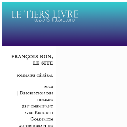
françois bon,
le site
sommaire général
2020
| Description des
hommes
#en cheminant
avec Kenneth
Goldsmith
autobiographies