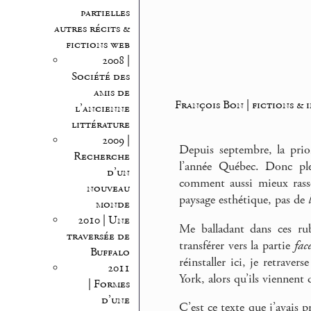
partielles
autres récits &
fictions web
2008 |
Société des
amis de
François Bon | fictions & 
l’ancienne
littérature
2009 |
Depuis septembre, la prior
Recherche
l’année Québec. Donc plei
d’un
comment aussi mieux rasse
nouveau
paysage esthétique, pas de
monde
2010 | Une
Me balladant dans ces rub
traversée de
transférer vers la partie
fac
Buffalo
réinstaller ici, je retrave
2011
York, alors qu’ils viennent d
| Formes
d’une
C’est ce texte que j’avais 