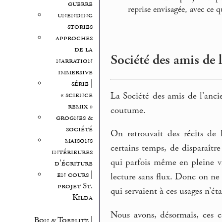
guerre
reprise envisagée, avec ce q
unending
stories
approches
de la
Société des amis de l
narration
immersive
série |
« science
La Société des amis de l’ancie
remix »
coutume.
grognes &
société
On retrouvait des récits de l
maisons
certains temps, de disparaîtr
intérieures
qui parfois même en pleine vi
d’écriture
en cours |
lecture sans flux. Donc on ne r
projet St.
qui servaient à ces usages n’éta
Kilda
Nous avons, désormais, ces c
Bon & Toeplitz |