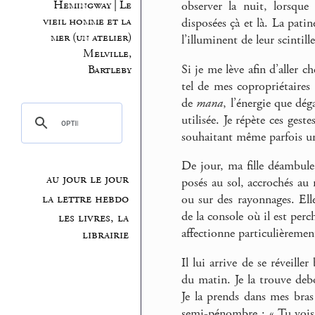
Hemingway | Le
observer la nuit, lorsque
vieil homme et la
disposées çà et là. La pati
mer (un atelier)
l’illuminent de leur scintil
Melville,
Si je me lève afin d’aller c
Bartleby
tel de mes copropriétaires 
de
mana
, l’énergie que dég
utilisée. Je répète ces ges
souhaitant même parfois une
De jour, ma fille déambule, 
au jour le jour
posés au sol, accrochés au
la lettre hebdo
ou sur des rayonnages. El
de la console où il est per
les livres, la
affectionne particulièremen
librairie
Il lui arrive de se réveille
du matin. Je la trouve deb
Je la prends dans mes bras
semi-pénombre : « Tu vois,