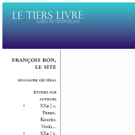
françois bon,
le site
sommaire général
études sur
auteurs
XXe | 2,
Perec,
Koltès,
Noël...
XXe | 1,