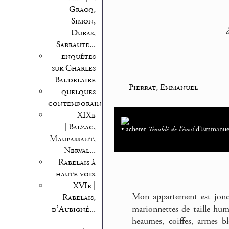
Gracq,
Simon,
Duras,
Sarraute...
enquêtes
sur Charles
Baudelaire
Pierrat, Emmanuel
quelques
contemporains
XIXe
| Balzac,
• acheter
Troublé de l’éveil
d’Emmanuel
Maupassant,
Nerval...
Rabelais à
haute voix
XVIe |
Mon appartement est jonché
Rabelais,
marionnettes de taille hum
d’Aubigné...
heaumes, coiffes, armes bl