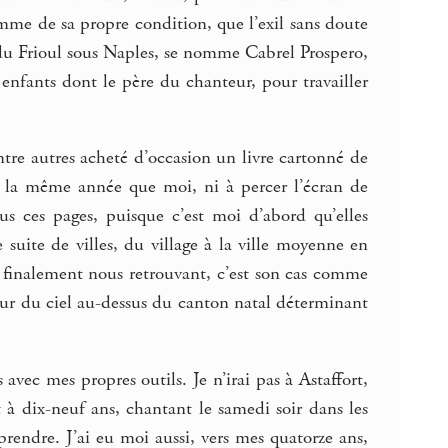
mme de sa propre condition, que l’exil sans doute
i, du Frioul sous Naples, se nomme Cabrel Prospero,
 enfants dont le père du chanteur, pour travailler
ntre autres acheté d’occasion un livre cartonné de
né la même année que moi, ni à percer l’écran de
us ces pages, puisque c’est moi d’abord qu’elles
suite de villes, du village à la ville moyenne en
et finalement nous retrouvant, c’est son cas comme
ur du ciel au-dessus du canton natal déterminant
avec mes propres outils. Je n’irai pas à Astaffort,
it à dix-neuf ans, chantant le samedi soir dans les
rendre. J’ai eu moi aussi, vers mes quatorze ans,