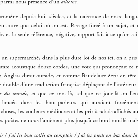
it parmi nous présence d’un
ailleurs
.
promène depuis huit siècles, et la naissance de notre lang
eu autre que celui où on est. Passage forcé à un sujet, et 
r, et la seule référence, négative, rapport fait à ce qu’on sait
 un supermarché, dans la plus dure loi de nos ici, on a pris 
uitare acoustique douze cordes, une voix qui prononçait ce 
Anglais dirait outside, et comme Baudelaire écrit en tête
le double d’une traduction française déplaçant de l’intérieur
rs du monde
, et que ce mot-là, tel que ce jour-là on l’e
e lancée dans les haut-parleurs qui auraient forcémen
choses, les couleurs médiocres et les prix à rabais affichés 
s poètes ne nous l’amènent plus jusqu’à ce bord mutilé mai
soir / J’ai les bras collés au comptoir / J’ai les pieds en bas dans 