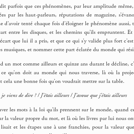
 dit parfois que ces phénomènes, par leur amplitude même, s
nées par les haut-parleurs, réputations de magazine, s’évan
 d’avoir tenté chaque fois d’éloigner le phénomène aussi, t
cart entre les disques, et les chemins qu’ils empruntent. E
art que lui il a pris, et que ce qui s’y valide plus fort c’est
ces musiques, et nommer cette part éclatée du monde qui rési
d un mot comme ailleurs et quinze ans durant le décline, c’es
 ce qu’on doit au monde qui nous traverse, là où la proje
st cela une bonne fois qu’on voudrait mettre sur la table.
je viens de dire ? / J’étais ailleurs / J’avoue que j’étais ailleurs
ver les mots à la loi qu’ils prennent sur le monde, quand ce
 la valeur propre du mot, et là où les livres par lui nous on
 lisait et les étapes une à une franchies, pour la valeur q