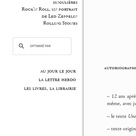
singulières
Rock’n Roll, un portrait
de Led Zeppelin
Rolling Stones
autobiographi
au jour le jour
la lettre hebdo
les livres, la librairie
–
12 ans après
même, avec ju
–
le texte
Une
–
texte origin