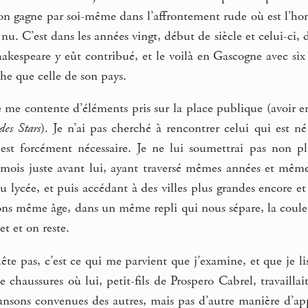
’on gagne par soi-même dans l’affrontement rude où est l’ho
e nu. C’est dans les années vingt, début de siècle et celui-c
akespeare y eût contribué, et le voilà en Gascogne avec six
he que celle de son pays.
e me contente d’éléments pris sur la place publique (avoir e
des Stars
). Je n’ai pas cherché à rencontrer celui qui est 
 est forcément nécessaire. Je ne lui soumettrai pas non pl
 mois juste avant lui, ayant traversé mêmes années et même 
au lycée, et puis accédant à des villes plus grandes encore 
ons même âge, dans un même repli qui nous sépare, la coule
et et on reste.
ête pas, c’est ce qui me parvient que j’examine, et que je lis 
de chaussures où lui, petit-fils de Prospero Cabrel, travailla
ansons convenues des autres, mais pas d’autre manière d’app