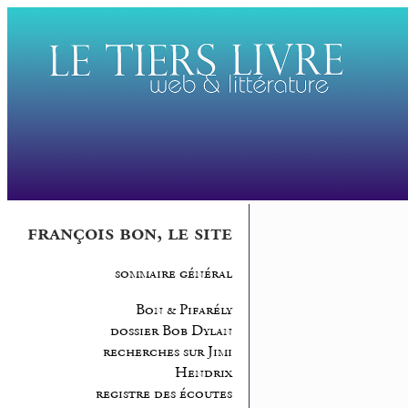
françois bon, le site
sommaire général
Bon & Pifarély
dossier Bob Dylan
recherches sur Jimi
Hendrix
registre des écoutes