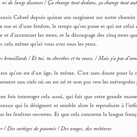
s ni de longs discours / Ça change tout dedans, ça change tout aut
rancis Cabrel depuis quinze ans surgissent sur notre chemin
rue et d’une fenêtre, le temps qu’on passe et qui est celui
re et d’accentuer les mots, et le découpage des cinq mots que
 cela même qu’ici vous avez sous les yeux.
s brouillards / Et toi, tu cherches et tu cours, / Mais y’a pas d’amo
rce qu’on est d’un âge, le même. C’est sans doute pour la s
ement aux ciels où on est né et non pas vers les métropoles g
ne fois interroger cela aussi, qui fait que cette grande mass
ceaux qui la désignent et semble alors le reproduire à l’inf
par les fenêtres ouvertes. Et que cela concerne la langue franç
er / Des cortèges de paumés / Des orages, des météores