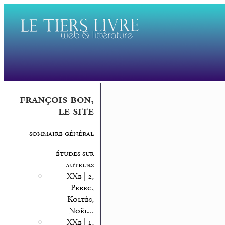
françois bon,
le site
sommaire général
études sur
auteurs
XXe | 2,
Perec,
Koltès,
Noël...
XXe | 1,