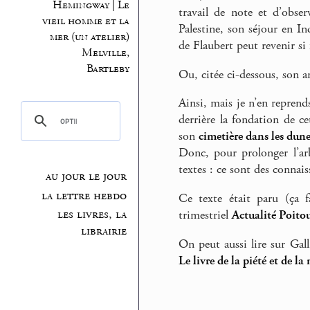
Hemingway | Le
travail de note et d’obse
vieil homme et la
Palestine, son séjour en I
mer (un atelier)
de Flaubert peut revenir si
Melville,
Bartleby
Ou, citée ci-dessous, son a
Ainsi, mais je n’en reprend
derrière la fondation de ce
son
cimetière dans les dune
Donc, pour prolonger l’ar
textes : ce sont des connai
au jour le jour
la lettre hebdo
Ce texte était paru (ça f
les livres, la
trimestriel
Actualité Poito
librairie
On peut aussi lire sur Ga
Le livre de la piété et de la