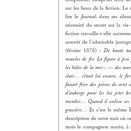
sur les lieux de la fiction. L
lire le
Journal
, dans ses silen
nécessité du secret sur la vie
fiction travaille-t-elle autre
nourrit de l’admirable juxtap
(février 1878) :
De haute tai
muscles de fer. La figure à peu
les hâles de la mer ; — des sour
clair… c’était lui encore, le f
faisait frire des pièces de cent
d’auberge pour les lui jeter br
menhir… Quand il enlève ses vê
grossière
… Et c’est le même P
description de cette nuit où o
mois le compagnon marin, à l