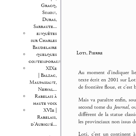
Gracq,
Simon,
Duras,
Sarraute...
enquêtes
sur Charles
Baudelaire
Loti, Pierre
quelques
contemporains
XIXe
Au moment d’indiquer lie
| Balzac,
texte écrit en 2001 sur Loti
Maupassant,
de frontière floue, et c’est 
Nerval...
Rabelais à
Mais va paraître enfin, sou
haute voix
second tome du
Journal
, o
XVIe |
différent de la statue clas
Rabelais,
les provinciaux non issus du
d’Aubigné...
Loti, c’est un continent 