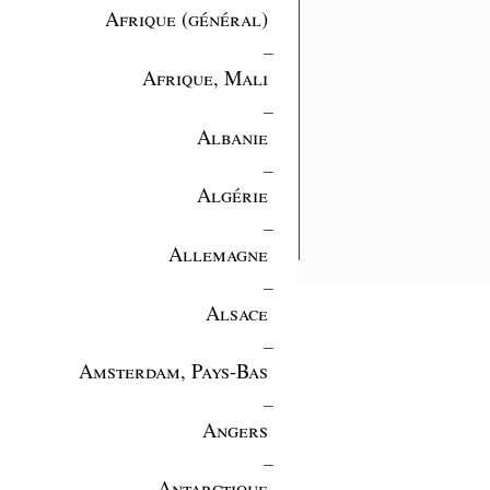
Afrique (général)
_
Afrique, Mali
_
Albanie
_
Algérie
_
Allemagne
_
Alsace
_
Amsterdam, Pays-Bas
_
Angers
_
Antarctique