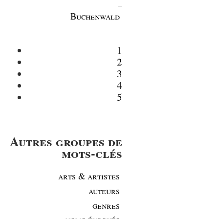
_
Buchenwald
1
2
3
4
5
Autres groupes de
mots-clés
arts & artistes
auteurs
genres