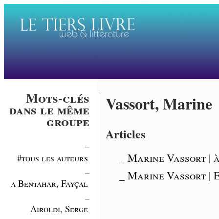
Mots-clés
Vassort, Marine
dans le même
groupe
Articles
_
_ Marine Vassort | à
#tous les auteurs
_
_ Marine Vassort | 
a Bentahar, Fayçal
_
Airoldi, Serge