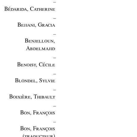
Bédarida, Catherine
_
Bejjani, Gracia
_
Benjelloun,
Abdelmajid
_
Benoist, Cécile
_
Blondel, Sylvie
_
Boixière, Thibault
_
Bon, François
_
Bon, François
(traducteur)