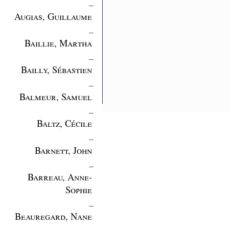
_
Augias, Guillaume
_
Baillie, Martha
_
Bailly, Sébastien
_
Balmeur, Samuel
_
Baltz, Cécile
_
Barnett, John
_
Barreau, Anne-
Sophie
_
Beauregard, Nane
_