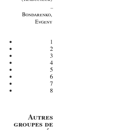
_
Bondarenko,
Evgeny
1
2
3
4
5
6
7
8
Autres
groupes de