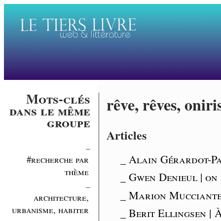
Mots-clés
rêve, rêves, onir
dans le même
groupe
Articles
_
_ Alain Gérardot-Pa
#recherche par
thème
_ Gwen Denieul | on 
_
_ Marion Mucciante
architecture,
urbanisme, habiter
_ Berit Ellingsen |