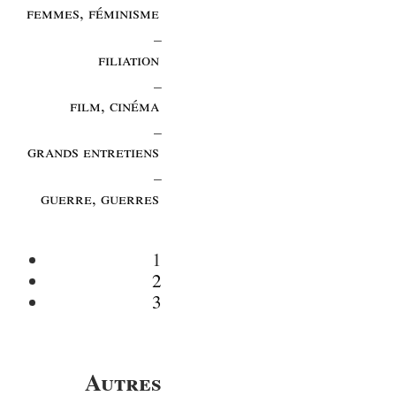
femmes, féminisme
_
filiation
_
film, cinéma
_
grands entretiens
_
guerre, guerres
1
2
3
Autres