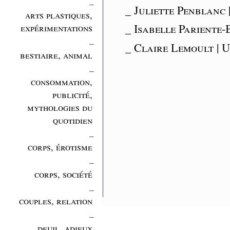
_
_ Juliette Penblanc
arts plastiques,
_ Isabelle Pariente-
expérimentations
_
_ Claire Lemoult | 
bestiaire, animal
_
consommation,
publicité,
mythologies du
quotidien
_
corps, érotisme
_
corps, société
_
couples, relation
_
deuil, adieux