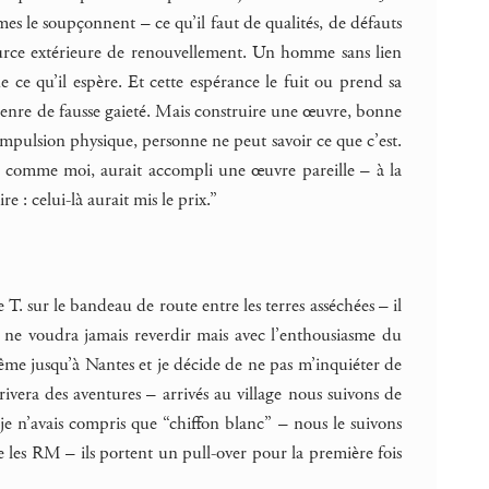
 le soupçonnent – ce qu’il faut de qualités, de défauts
urce extérieure de renouvellement. Un homme sans lien
ue ce qu’il espère. Et cette espérance le fuit ou prend sa
e genre de fausse gaieté. Mais construire une œuvre, bonne
impulsion physique, personne ne peut savoir ce que c’est.
ché comme moi, aurait accompli une œuvre pareille – à la
 : celui-là aurait mis le prix.”
T. sur le bandeau de route entre les terres asséchées – il
e voudra jamais reverdir mais avec l’enthousiasme du
me jusqu’à Nantes et je décide de ne pas m’inquiéter de
rivera des aventures – arrivés au village nous suivons de
e n’avais compris que “chiffon blanc” – nous le suivons
ve les RM – ils portent un pull-over pour la première fois