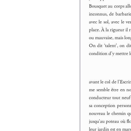
Bousquet au corps all
inconnus, de barbari
avec le sol, avec le v
place. À la rigueur il
ou mauvaise, mais long
On dit ‘talent’, on d
condition d’y mettre l
avant le col de l’Escr
me semble être en no
conducteur tout neuf 
sa conception personne
nouveau le chemin que
jusqu’au poteau où flo
leur jardin est en mar