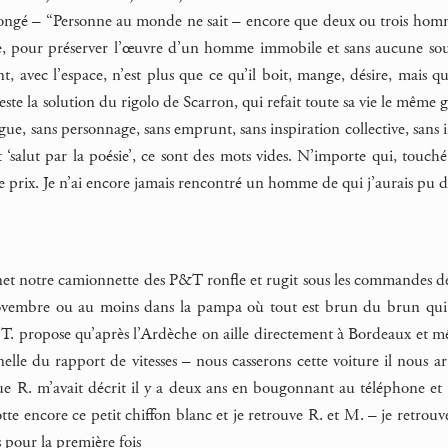
ongé – “Personne au monde ne sait – encore que deux ou trois hommes
e, pour préserver l’œuvre d’un homme immobile et sans aucune so
ent, avec l’espace, n’est plus que ce qu’il boit, mange, désire, mais q
 reste la solution du rigolo de Scarron, qui refait toute sa vie le mêm
ue, sans personnage, sans emprunt, sans inspiration collective, sans 
it ‘salut par la poésie’, ce sont des mots vides. N’importe qui, tou
e prix. Je n’ai encore jamais rencontré un homme de qui j’aurais pu dire
inet notre camionnette des P&T ronfle et rugit sous les commandes de 
vembre ou au moins dans la pampa où tout est brun du brun qui n
T. propose qu’après l’Ardèche on aille directement à Bordeaux et mê
lle du rapport de vitesses – nous casserons cette voiture il nous ar
 R. m’avait décrit il y a deux ans en bougonnant au téléphone et j
tte encore ce petit chiffon blanc et je retrouve R. et M. – je retrou
s pour la première fois