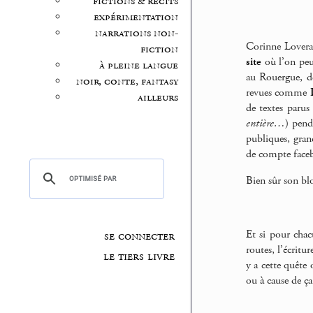
fictions & récits
expérimentation
narrations non-
Corinne Lovera 
fiction
site
où l’on peut
à pleine langue
au Rouergue, de
noir, conte, fantasy
revues comme
ailleurs
de textes parus
entière…
) pen
publiques, grand
de compte faceb
Bien sûr son b
Et si pour cha
se connecter
routes, l’écritur
le tiers livre
y a cette quête
ou à cause de ça