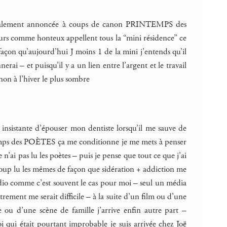
brutalement annoncée à coups de canon PRINTEMPS des
eurs comme honteux appellent tous la “mini résidence” ce
açon qu’aujourd’hui J moins 1 de la mini j’entends qu’il
rai – et puisqu’il y a un lien entre l’argent et le travail
non à l’hiver le plus sombre
insistante d’épouser mon dentiste lorsqu’il me sauve de
ntemps des POÈTES ça me conditionne je me mets à penser
’ai pas lu les poètes – puis je pense que tout ce que j’ai
aucoup lu les mêmes de façon que sidération + addiction me
radio comme c’est souvent le cas pour moi – seul un média
trement me serait difficile – à la suite d’un film ou d’une
ou d’une scène de famille j’arrive enfin autre part –
 qui était pourtant improbable je suis arrivée chez Joë