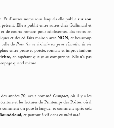
e
. Et d’autres noms sous lesquels elle publie
sur son
 présent. Elle a publié entre autres chez Gallimard et
 et de courts romans pour adolescents, des textes en
hiques et des cd faits maison avec
NON
, et beaucoup
t celle de
Pute (tu es écrivain on peut t’insulter la vie
 place entre prose et poésie, romans et improvisations
riviste
, en espérant que ça se comprenne. Elle n’a pas
e propage quand même.
me des années 70, avait nommé
Compact
, où il y a les
s d’écriture et les lectures du Printemps des Poètes, où il
n de comment on pose la langue, et comment après cela
Soundcloud
, et partout à vif dans ce
mini moi
.