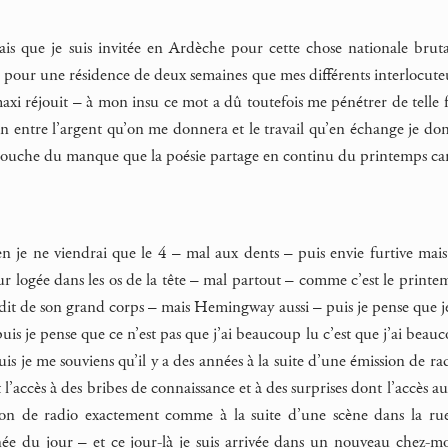
sais que je suis invitée en Ardèche pour cette chose nationale 
tée pour une résidence de deux semaines que mes différents interlocut
axi réjouit – à mon insu ce mot a dû toutefois me pénétrer de telle f
en entre l’argent qu’on me donnera et le travail qu’en échange je donne
la couche du manque que la poésie partage en continu du printemps ca
 je ne viendrai que le 4 – mal aux dents – puis envie furtive mais 
ur logée dans les os de la tête – mal partout – comme c’est le pri
it de son grand corps – mais Hemingway aussi – puis je pense que je n
 puis je pense que ce n’est pas que j’ai beaucoup lu c’est que j’ai be
is je me souviens qu’il y a des années à la suite d’une émission de 
 l’accès à des bribes de connaissance et à des surprises dont l’accès au
ion de radio exactement comme à la suite d’une scène dans la rue 
ée du jour – et ce jour-là je suis arrivée dans un nouveau chez-moi