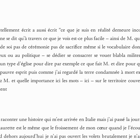
tellement écrit a aussi écrit “ce que je suis en réalité demeure inc
e se dit qu’à travers ce que je vois est-ce plus facile – ainsi de M. 
e soi pas de cérémonie pas de sacrifice même si le vocabulaire dont
eux ou au politique – se dédier se consacrer se vouer blabla milit
n type d’église pour dire par exemple ce que fait M. et dire pour qui
auvre esprit puis comme j’ai regardé la terre condamnée à mort exp
 M. et quelle importance ici les mots – ici – sur le territoire couve
tent
raconter une histoire qui m’est arrivée en Italie mais j’ai passé la jour
 laurette est le même que le froissement de mon cœur quand je l’écou
ed dehors aujourd’hui je n’ai pas ouvert les volets brutalement je 