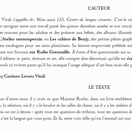
L’AUTEUR
Vitali s’appelle clv. Mais aussi
155, Centre de langue vivante
,
C’est la vi
 naviguer entre son travail passé des quinze dernières années et son travail
s romans pour les adultes et des poèmes aux bébés, des albums illustrés
L’Atelier contemporain
ou
Les cahiers de Benjy,
des petites pièces grap
 en catalogues pour ses amis plasticiens. Sa lecture improvisée préférée es
dant son bivouac
sur Radio Grenouille
. À force d’être questionnée sur sa
 éditeur et petit, écriture et art, elle compte dire désormais qu’elle est
éc
ook ni twitter parce qu’il lui manque l’usage adéquat d’un bras mais ell
log
Corinne Lovera Vitali
.
LE TEXTE
cun d’entre nous il y avait ce que Maurice Roche, dans un livre emblè
e, la relation, où il y a le boulot et les salles de classe, où il y a les atelier
 où on est à tâtons : après tout est question de rythme, tout est questio
 c’est la langue qui vous pose. Et là, cette voix telle qu’on l’entend sur son