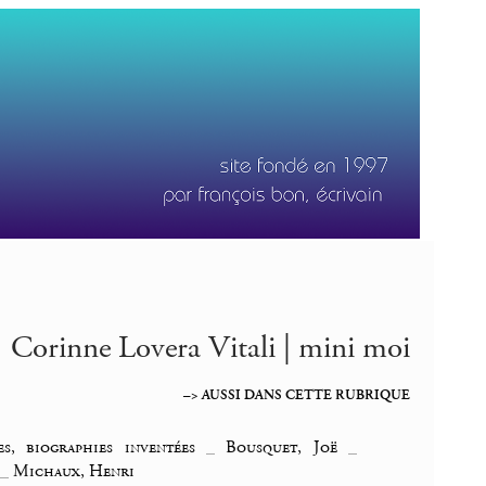
Corinne Lovera Vitali | mini moi
–> AUSSI DANS CETTE RUBRIQUE
es, biographies inventées
_
Bousquet, Joë
_
_
Michaux, Henri