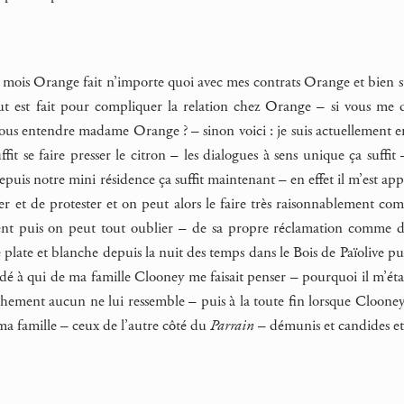
 mois Orange fait n’importe quoi avec mes contrats Orange et bien s
t est fait pour compliquer la relation chez Orange – si vous me
ous entendre madame Orange ? – sinon voici : je suis actuellement 
it se faire presser le citron – les dialogues à sens unique ça suffit 
epuis notre mini résidence ça suffit maintenant – en effet il m’est a
er et de protester et on peut alors le faire très raisonnablement com
nt puis on peut tout oublier – de sa propre réclamation comme d’u
e plate et blanche depuis la nuit des temps dans le Bois de Païolive pu
é à qui de ma famille Clooney me faisait penser – pourquoi il m’étai
chement aucun ne lui ressemble – puis à la toute fin lorsque Clooney 
ma famille – ceux de l’autre côté du
Parrain
– démunis et candides et 