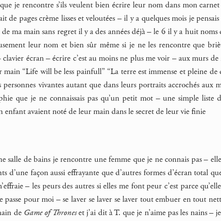
ue je rencontre s’ils veulent bien écrire leur nom dans mon carnet 
fait de pages crème lisses et veloutées – il y a quelques mois je pensai
ure de ma main sans regret il y a des années déjà – le 6 il y a huit no
sement leur nom et bien sûr même si je ne les rencontre que brièv
 clavier écran – écrire c’est au moins ne plus me voir – aux murs de 
r main “Life will be less painfull” “La terre est immense et pleine de
es personnes vivantes autant que dans leurs portraits accrochés aux 
hie que je ne connaissais pas qu’un petit mot – une simple liste d
fant avaient noté de leur main dans le secret de leur vie finie
ne salle de bains je rencontre une femme que je ne connais pas – elle c
nts d’une façon aussi effrayante que d’autres formes d’écran total qu
ffraie – les peurs des autres si elles me font peur c’est parce qu’ell
se passe pour moi – se laver se laver se laver tout embuer en tout ne
 nain de
Game of Thrones
et j’ai dit à T. que je n’aime pas les nains – je