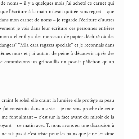
de noms – il y a quelques mois j’ai acheté ce carnet qui
s que l’écriture à la main m’avait quittée sans regret – que
ms dans mon carnet de noms – je regarde l’écriture d’autres
ement je vois dans leur écriture ces personnes entières
mon atelier il y a des morceaux de papier déchiré où des
 dangers” “Mia cara ragazza speciale” et je reconnais dans
mêmes murs et j’ai autant de peine à découvrir après des
e commissions un gribouillis un post-it pâlichon qu’un
raint le soleil elle craint la lumière elle protège sa peau
e j’ai construits dans ma vie – je me sens proche de cette
e me font aimant – c’est sur la face avant du miroir de la
ttoyant – ce matin avec T. nous avons eu une discussion à
 ne sais pas si c’est triste pour les nains que je ne les aime