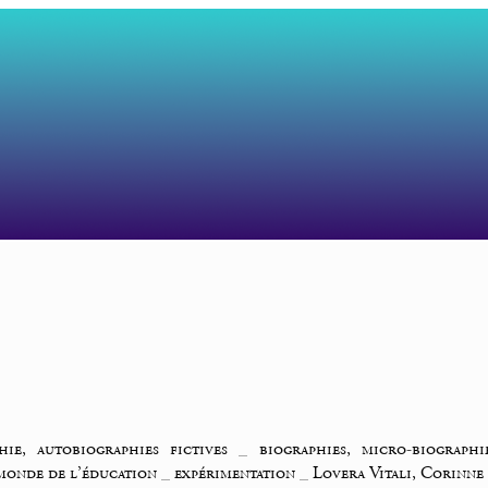
hie, autobiographies fictives
_
biographies, micro-biographi
monde de l’éducation
_
expérimentation
_
Lovera Vitali, Corinne