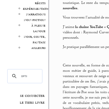
touristique. Le reste du temps
récits
nouvelles
.
expérimentation
narrations
Vous trouverez l’actualité de m
non-fiction
à pleine
J’anime
la chaîne YouTube « Q
langue
vidéos dont : Raymond Carver ;
noir, conte,
personnels.
fantasy
Je pratique parallèlement un pe
ailleurs
Cette nouvelle, en forme de co
mon métier de guide, à parcou
venteux et recouvert de neige 
particulière de ces îles, j’avai
dans ces paysages fantastiques
l’écriture de Poe sous les toits
se connecter
cette nouvelle, je me suis peu 
le tiers livre
de ce vocabulaire précis, tech
bouillonnement de la vie émotio