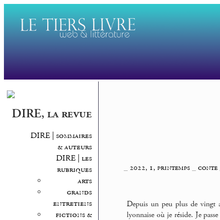
DIRE, la revue
DIRE | sommaires
& auteurs
DIRE | les
_
2022, 1, printemps
_
conte
rubriques
arts
grands
entretiens
Depuis un peu plus de vingt a
fictions &
lyonnaise où je réside. Je pass