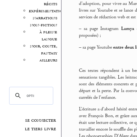
d’adoption, pour vivre au Maro
récits
livres sur Youtube et se lance d
expérimentation
services de rédaction web et est
narrations
non-fiction
–
sa page Instagram
Lamya e
à pleine
proposées) ;
langue
noir, conte,
–
sa page Youtube
entre deux l
fantasy
ailleurs
Ces textes répondent à un bes
sensations tangibles. Les leitmo
sont des éléments concrets et 
départ et la perte. Par la convo
carrelés de l’enfance.
L’écriture a d’abord hésité entr
avec François Bon, et grâce aux
se connecter
était une lecture collective, ce
le tiers livre
travailler encore le souffle des 
Les photographies D’Alger dat