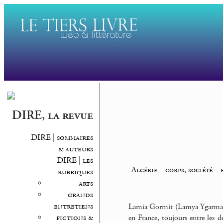
DIRE, la revue
DIRE | sommaires
& auteurs
DIRE | les
_
Algérie
_
corps, société
_
rubriques
arts
grands
entretiens
Lamia Gormit (Lamya Ygarmaten
fictions &
en France, toujours entre les d