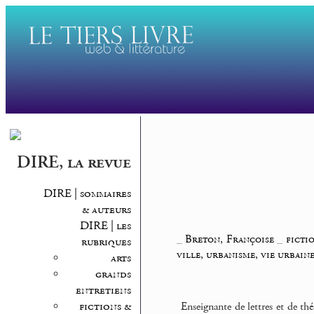
DIRE, la revue
DIRE | sommaires
& auteurs
DIRE | les
_
Breton, Françoise
_
ficti
rubriques
ville, urbanisme, vie urbain
arts
grands
entretiens
fictions &
Enseignante de lettres et de th