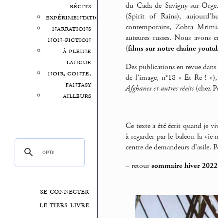
du Cada de Savigny-sur-Orge.
récits
(Spirit of Rains), aujourd’h
expérimentation
contemporains, Zohra Mrimi,
narrations
auteures russes. Nous avons c
non-fiction
(
films sur notre chaîne youtu
à pleine
langue
Des publications en revue dans 
noir, conte,
de l’image, n°18 « Et Re ! »)
fantasy
Afghanes et autres récits
(chez Pe
ailleurs
Ce texte a été écrit quand je v
à regarder par le balcon la vie 
centre de demandeurs d’asile. Peu
–
retour
sommaire hiver 2022
se connecter
le tiers livre