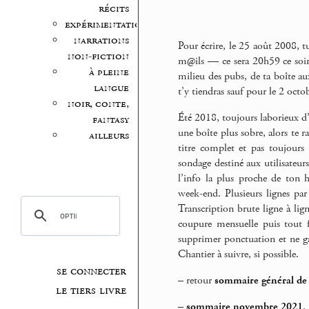
récits
expérimentation
narrations
Pour écrire, le 25 août 2008, tu
non-fiction
m@ils — ce sera 20h59 ce soir-l
à pleine
milieu des pubs, de ta boîte au
langue
t’y tiendras sauf pour le 2 octob
noir, conte,
Été 2018, toujours laborieux d
fantasy
une boîte plus sobre, alors te r
ailleurs
titre complet et pas toujours 
sondage destiné aux utilisateur
l’info la plus proche de ton 
week-end. Plusieurs lignes par
Transcription brute ligne à li
coupure mensuelle puis tout 
supprimer ponctuation et ne ga
Chantier à suivre, si possible.
se connecter
–
retour
sommaire général de 
le tiers livre
–
sommaire novembre 2021
.