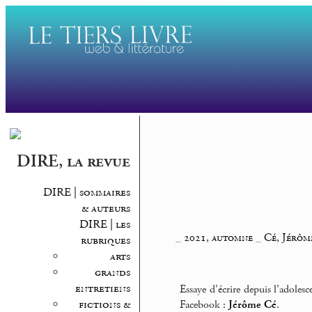
DIRE, la revue
DIRE | sommaires
& auteurs
DIRE | les
_
2021, automne
_
Cé, Jérôm
rubriques
arts
grands
entretiens
Essaye d’écrire depuis l’adole
fictions &
Facebook :
Jérôme Cé
.