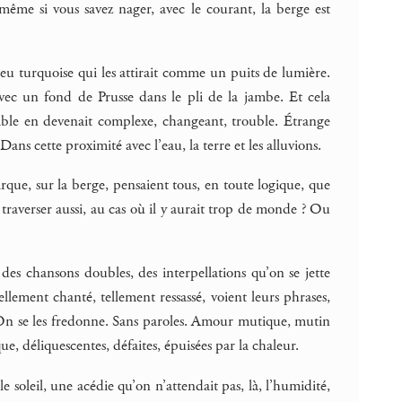
même si vous savez nager, avec le courant, la berge est
leu turquoise qui les attirait comme un puits de lumière.
vec un fond de Prusse dans le pli de la jambe. Et cela
emble en devenait complexe, changeant, trouble. Étrange
ns cette proximité avec l’eau, la terre et les alluvions.
arque, sur la berge, pensaient tous, en toute logique, que
ur traverser aussi, au cas où il y aurait trop de monde ? Ou
des chansons doubles, des interpellations qu’on se jette
ement chanté, tellement ressassé, voient leurs phrases,
s. On se les fredonne. Sans paroles. Amour mutique, mutin
e, déliquescentes, défaites, épuisées par la chaleur.
le soleil, une acédie qu’on n’attendait pas, là, l’humidité,