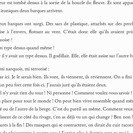
eur est tombé dessus à la sortie de la boucle du fleuve. Et sont appa
 ironiques deux barques arrivent.
ux barques ont surgi. Des sacs de plastique, attachés sur des perches
e à l’envers, flottant au vent. C’était donc elle qu’ils avaient 
uoise ?
n type dessus quand même !
l y avait un type dessus. Il godillait. Elle, elle était assise sur l’autre
mi narquois, mi terrorisé :
ici. Je le savais bien. Ils vont, ils viennent, ils reviennent. On a fin
 peu fort cette fois-ci. J’aurais juré qu’ils étaient deux.
 n’y avait rien du tout ! Ni personne ! Comment voulez-vous savoir !
a place pour tout le monde ! On peut bien vivre ensemble quand mê
 ou de l’autre de la berge. C’est du pareil au même. Comment veux-tu 
llissent de ce côté du rivage, t’en as déjà vu un qui change ? Ben non 
ures à la fin ! Des masques qui se contractent, on dirait du cuir racor