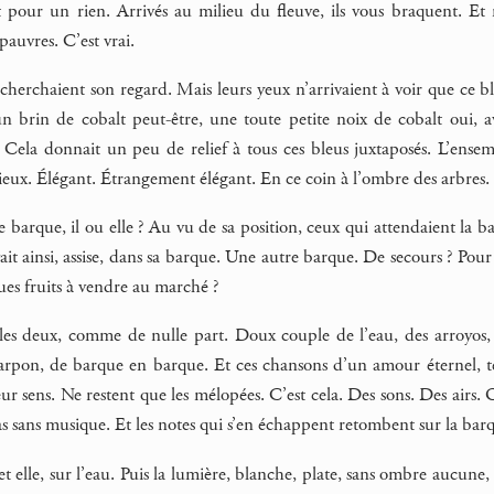
 pour un rien. Arrivés au milieu du fleuve, ils vous braquent. Et 
 pauvres. C’est vrai.
cherchaient son regard. Mais leurs yeux n’arrivaient à voir que ce b
n brin de cobalt peut-être, une toute petite noix de cobalt oui, a
. Cela donnait un peu de relief à tous ces bleus juxtaposés. L’ens
ieux. Élégant. Étrangement élégant. En ce coin à l’ombre des arbres. Da
 barque, il ou elle ? Au vu de sa position, ceux qui attendaient la b
uivait ainsi, assise, dans sa barque. Une autre barque. De secours ? Po
ues fruits à vendre au marché ?
s les deux, comme de nulle part. Doux couple de l’eau, des arroyos, 
pon, de barque en barque. Et ces chansons d’un amour éternel, tell
eur sens. Ne restent que les mélopées. C’est cela. Des sons. Des air
s sans musique. Et les notes qui s’en échappent retombent sur la barqu
t elle, sur l’eau. Puis la lumière, blanche, plate, sans ombre aucune, 