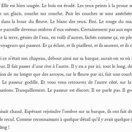
Elle est bien usagée. Le bois est érodé. Les yeux peints à la proue se 
un glacis, couche sur couche. Puis les couches se sont asséchées, 
dans la boue du fleuve. Le blanc des yeux. Fini. Le rouge du maqu
e pacotille devenus ombres d’eux-mêmes. Certainement pas aux esprits
 de la terre, génies de l’eau, en voilà d’autres, lâchés comme ça, en 
oyageurs qui passent. Et ça éclate, et ils piaillent, et ils sautent, et ils 
i ce n’était son chapeau, debout ainsi sur sa barque, aurait-on su où 
eur. Il fait passer d’une rive à l’autre. Il y en a par ici, tout le long,
ion de ne longer que des arroyos, car le fleuve par ici, fait une cou
e. Le passeur godille. Et vous vous retrouvez de l’autre côté, sur 
sations. Tranquillement. Le passeur est discret. Il ne parle pas. Il g
l faisait chaud. Espérant rejoindre l’ombre sur sa barque, ils ont fait
 recul. Comme reconnaissant à quelque détail qu’il y avait quelque 
ông !