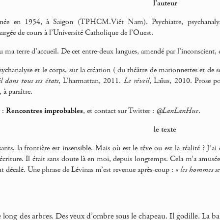
l’auteur
née en 1954, à Saigon (TPHCM.Viêt Nam). Psychiatre, psychanalyst
argée de cours à l’Université Catholique de l’Ouest.
u ma terre d’accueil. De cet entre-deux langues, amendé par l’inconscient, q
psychanalyse et le corps, sur la création ( du théâtre de marionnettes et de s
l dans tous ses états
, L’harmattan, 2011.
Le réveil
, Laïus, 2010. Prose p
à paraître.
 :
Rencontres improbables
, et contact sur Twitter :
@LanLanHue
.
le texte
ants, la frontière est insensible. Mais où est le rêve ou est la réalité ? J’ai
’écriture. Il était sans doute là en moi, depuis longtemps. Cela m’a amusée 
t décalé. Une phrase de Lévinas m’est revenue après-coup :
« les hommes se
e long des arbres. Des yeux d’ombre sous le chapeau. Il godille. La b