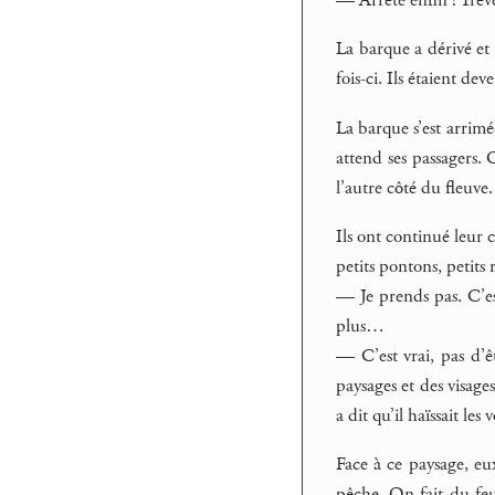
— Arrête enfin ! Trêve
La barque a dérivé et 
fois-ci. Ils étaient de
La barque s’est arrimé
attend ses passagers. 
l’autre côté du fleuve
Ils ont continué leur
petits pontons, petits
— Je prends pas. C’es
plus…
— C’est vrai, pas d’êt
paysages et des visage
a dit qu’il haïssait les
Face à ce paysage, eu
pêche. On fait du feu