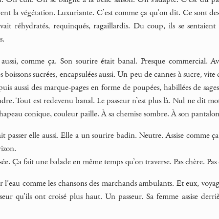
rent la végétation. Luxuriante. C’est comme ça qu’on dit. Ce sont de
ait réhydratés, requinqués, ragaillardis. Du coup, ils se sentaient 
s.
le aussi, comme ça. Son sourire était banal. Presque commercial. 
s boissons sucrées, encapsulées aussi. Un peu de cannes à sucre, vite d
puis aussi des marque-pages en forme de poupées, habillées de sage
indre. Tout est redevenu banal. Le passeur n’est plus là. Nul ne dit mo
hapeau conique, couleur paille. À sa chemise sombre. À son pantalon
 fait passer elle aussi. Elle a un sourire badin. Neutre. Assise comme
rizon.
sée. Ça fait une balade en même temps qu’on traverse. Pas chère. Pas 
r l’eau comme les chansons des marchands ambulants. Et eux, voyage
sseur qu’ils ont croisé plus haut. Un passeur. Sa femme assise derriè