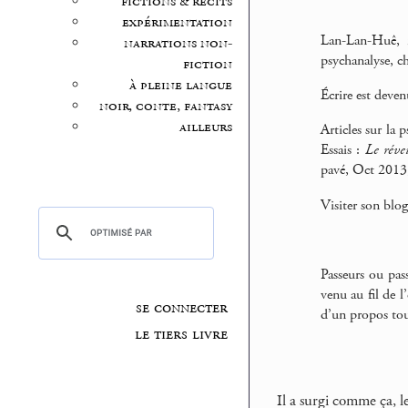
fictions & récits
expérimentation
Lan-Lan-Huê, 
narrations non-
psychanalyse, ch
fiction
à pleine langue
Écrire est deven
noir, conte, fantasy
ailleurs
Articles sur la 
Essais :
Le révei
pavé, Oct 2013, 
Visiter son blog
Passeurs ou pass
venu au fil de l
se connecter
d’un propos tou
le tiers livre
Il a surgi comme ça, l