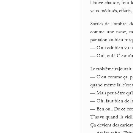
l’étuve chaude, tout l
yeux médusés, effarés,
Sorties de l’ombre, de
comme une nasse, mis
pantalon au bleu turq
— On avait bien vu u
— Oui, oui ! C’est sûr i
Le troisième rajoutait 
— C’est comme ça, par 
quand même là, c’est un
— Mais peut-être qu’il
— Oh, faut bien de l
— Ben oui. De ce côté
T’as vu quand ils viei
Ça devient des caricat