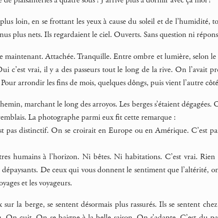
 de plaisanteries à quatre sous ! J’arrive plus à dormir avec ça moi !
plus loin, en se frottant les yeux à cause du soleil et de l’humidité, t
venus plus nets. Ils regardaient le ciel. Ouverts. Sans question ni répo
e maintenant. Attachée. Tranquille. Entre ombre et lumière, selon le 
Oui c’est vrai, il y a des passeurs tout le long de la rive. On l’avait
. Pour arrondir les fins de mois, quelques dôngs, puis vient l’autre côt
 chemin, marchant le long des arroyos. Les berges s’étaient dégagées.
 remblais. La photographe parmi eux fit cette remarque :
t pas distinctif. On se croirait en Europe ou en Amérique. C’est par
res humains à l’horizon. Ni bêtes. Ni habitations. C’est vrai. Rien 
s dépaysants. De ceux qui vous donnent le sentiment que l’altérité, on
 voyages et les voyageurs.
x sur la berge, se sentent désormais plus rassurés. Ils se sentent c
. On cuit. On se baigne à la belle saison. On s’adapte. C’est du par