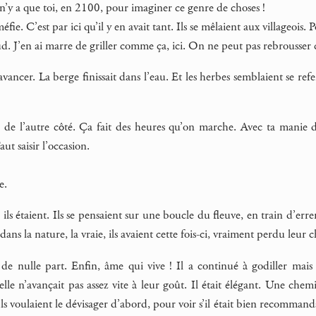
il n’y a que toi, en 2100, pour imaginer ce genre de choses !
éfie. C’est par ici qu’il y en avait tant. Ils se mêlaient aux villageois
ud. J’en ai marre de griller comme ça, ici. On ne peut pas rebrousser
avancer. La berge finissait dans l’eau. Et les herbes semblaient se refe
de l’autre côté. Ça fait des heures qu’on marche. Avec ta manie d
ut saisir l’occasion.
e.
 ils étaient. Ils se pensaient sur une boucle du fleuve, en train d’err
ans la nature, la vraie, ils avaient cette fois-ci, vraiment perdu leur 
de nulle part. Enfin, âme qui vive ! Il a continué à godiller mais
’elle n’avançait pas assez vite à leur goût. Il était élégant. Une ch
Ils voulaient le dévisager d’abord, pour voir s’il était bien recomman