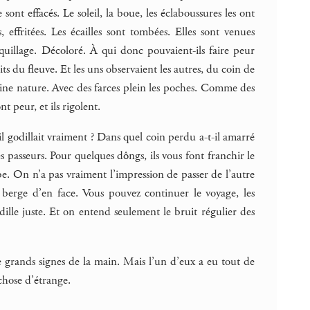
sont effacés. Le soleil, la boue, les éclaboussures les ont
effritées. Les écailles sont tombées. Elles sont venues
illage. Décoloré. À qui donc pouvaient-ils faire peur
 du fleuve. Et les uns observaient les autres, du coin de
pleine nature. Avec des farces plein les poches. Comme des
ont peur, et ils rigolent.
il godillait vraiment ? Dans quel coin perdu a-t-il amarré
 des passeurs. Pour quelques dôngs, ils vous font franchir le
rbe. On n’a pas vraiment l’impression de passer de l’autre
la berge d’en face. Vous pouvez continuer le voyage, les
odille juste. Et on entend seulement le bruit régulier des
 de grands signes de la main. Mais l’un d’eux a eu tout de
chose d’étrange.