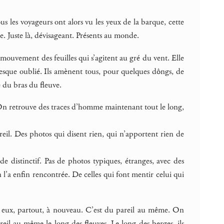
ous les voyageurs ont alors vu les yeux de la barque, cette
nse. Juste là, dévisageant. Présents au monde.
mouvement des feuilles qui s’agitent au gré du vent. Elle
 presque oublié. Ils amènent tous, pour quelques dôngs, de
é du bras du fleuve.
 On retrouve des traces d’homme maintenant tout le long,
eil. Des photos qui disent rien, qui n’apportent rien de
de distinctif. Pas de photos typiques, étranges, avec des
 l’a enfin rencontrée. De celles qui font mentir celui qui
hez eux, partout, à nouveau. C’est du pareil au même. On
eil au même le long des fleuves. Le long des berges, ils