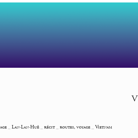
V
yage
_
Lan-Lan-Huê
_
récit
_
routes, voyage
_
Vietnam