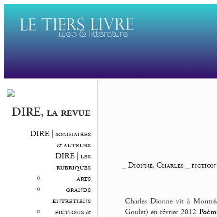
DIRE, la revue
DIRE | sommaires
& auteurs
DIRE | les
_
Dionne, Charles
_
fiction
rubriques
arts
grands
entretiens
Charles Dionne vit à Montréal
fictions &
Goulet) en février 2012
Poème