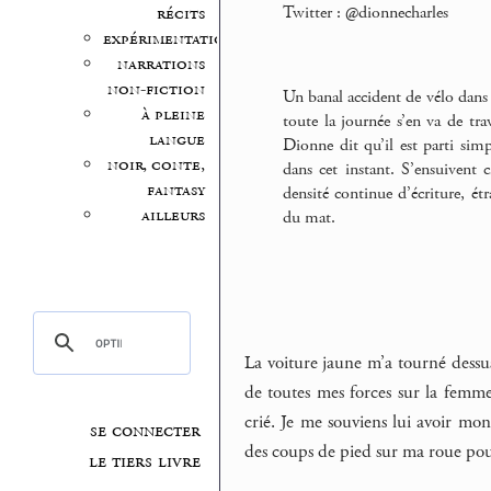
Twitter : @dionnecharles
récits
expérimentation
narrations
non-fiction
Un banal accident de vélo dans
à pleine
toute la journée s’en va de tra
langue
Dionne dit qu’il est parti simp
noir, conte,
dans cet instant. S’ensuivent c
fantasy
densité continue d’écriture, é
ailleurs
du mat.
La voiture jaune m’a tourné dessus
de toutes mes forces sur la femme
crié. Je me souviens lui avoir m
se connecter
des coups de pied sur ma roue pour
le tiers livre