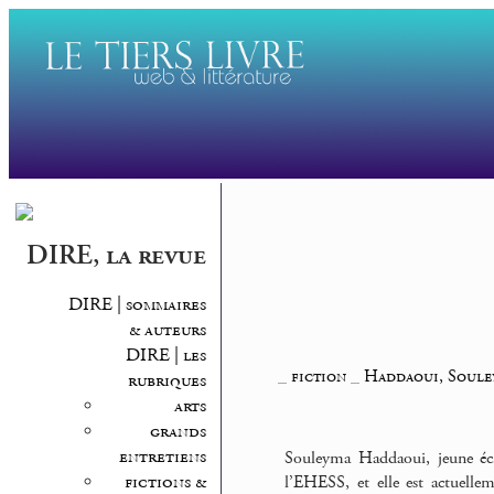
DIRE, la revue
DIRE | sommaires
& auteurs
DIRE | les
_
fiction
_
Haddaoui, Soule
rubriques
arts
grands
entretiens
Souleyma Haddaoui, jeune écri
fictions &
l’EHESS, et elle est actuell