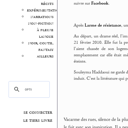
suivre sur
Facebook
.
récits
expérimentation
narrations
non-fiction
Après
Larme de résistance
, u
à pleine
Au départ, un drame réel, l’im
langue
21 février 2010. Elle fut la 
noir, conte,
l’aient chassée de son logem
fantasy
remplacement car elle était mè
ailleurs
éteinte.
Souleyma Haddaoui ne garde du f
induit. C’est la littérature qui 
se connecter
Vacarme des rues, silence de la plum
le tiers livre
le fait avec son inspiration. Il a 