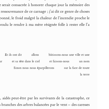
re serait consacrée à honorer chaque jour la mémoire des
a ressouvenance de ce carnage ; j’ai dit ce genre de choses
amponné, le froid malgré la chaleur de l’incendie proche le
 voulu le rendre à ma mère résignée folle à rester elle l’a
Et ils ont dit allons bâtissons-nous une ville et une
our et sa tête dans le ciel et faisons-nous un nom
Sinon nous nous éparpillerons sur la face de toute
la terre
aidés peut-être par les survivants de la catastrophe, ce
les branches des arbres balancées par le vent – des caresses