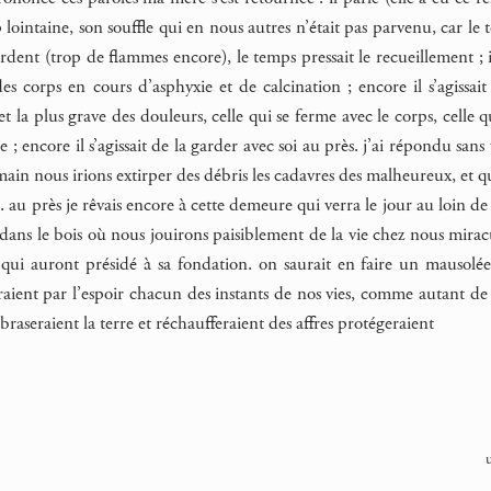
p lointaine, son souffle qui en nous autres n’était pas parvenu, car le
rdent (trop de flammes encore), le temps pressait le recueillement ; 
es corps en cours d’asphyxie et de calcination ; encore il s’agissa
et la plus grave des douleurs, celle qui se ferme avec le corps, celle
 ; encore il s’agissait de la garder avec soi au près. j’ai répondu sa
ain nous irions extirper des débris les cadavres des malheureux, et q
ge. au près je rêvais encore à cette demeure qui verra le jour au loin d
dans le bois où nous jouirons paisiblement de la vie chez nous miracul
 qui auront présidé à sa fondation. on saurait en faire un mausolé
aient par l’espoir chacun des instants de nos vies, comme autant de f
raseraient la terre et réchaufferaient des affres protégeraient