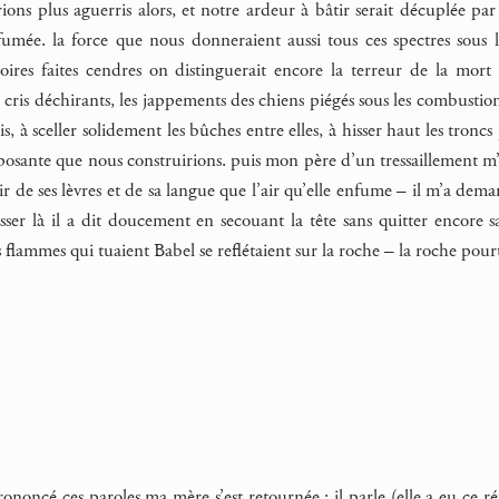
rions plus aguerris alors, et notre ardeur à bâtir serait décuplée pa
umée. la force que nous donneraient aussi tous ces spectres sous le
ires faites cendres on distinguerait encore la terreur de la mort 
 cris déchirants, les jappements des chiens piégés sous les combustion
s, à sceller solidement les bûches entre elles, à hisser haut les tronc
mposante que nous construirions. puis mon père d’un tressaillement m
ir de ses lèvres et de sa langue que l’air qu’elle enfume – il m’a dema
isser là il a dit doucement en secouant la tête sans quitter encore
 flammes qui tuaient Babel se reflétaient sur la roche – la roche pour
noncé ces paroles ma mère s’est retournée : il parle (elle a eu ce réfl