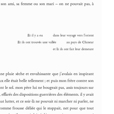
t, son ami, sa femme ou son mari – on ne pouvait pas, à
Et il y a eu dans leur voyage vers l’orient
Et ils ont trouvés une vallée au pays de Chinear
et là ils ont fait leur demeure
une pluie sèche et envahissante que j’avalais en inspirant
ux elle était belle tellement ; et puis mon frère contre son
t le sol. mon père lui ne bougeait pas, assis toujours sur
ffarés des dispositions guerrières des éléments. il y avait
t lutter, et ce soir-là ne pouvait ni marcher ni parler, ne
comme frousse déliée qui le stoppait, net pour que tout