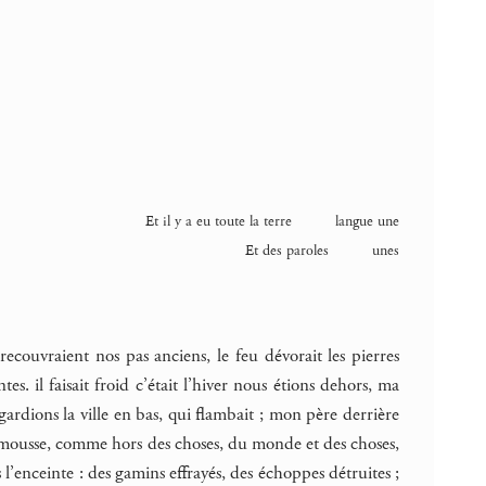
Et il y a eu toute la terre langue une
Et des paroles unes
recouvraient nos pas anciens, le feu dévorait les pierres
s. il faisait froid c’était l’hiver nous étions dehors, ma
gardions la ville en bas, qui flambait ; mon père derrière
 de mousse, comme hors des choses, du monde et des choses,
 l’enceinte : des gamins effrayés, des échoppes détruites ;