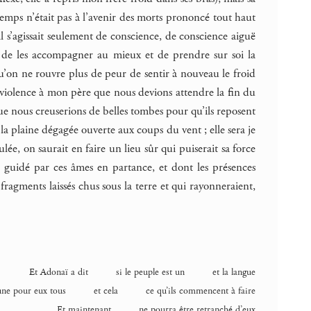
 temps n’était pas à l’avenir des morts prononcé tout haut
il s’agissait seulement de conscience, de conscience aiguë
it de les accompagner au mieux et de prendre sur soi la
 qu’on ne rouvre plus de peur de sentir à nouveau le froid
ns violence à mon père que nous devions attendre la fin du
ue nous creuserions de belles tombes pour qu’ils reposent
e la plaine dégagée ouverte aux coups du vent ; elle sera je
ée, on saurait en faire un lieu sûr qui puiserait sa force
e guidé par ces âmes en partance, et dont les présences
ragments laissés chus sous la terre et qui rayonneraient,
Et Adonaï a dit si le peuple est un et la langue
une pour eux tous et cela ce qu’ils commencent à faire
Et maintenant ne pourra être retranché d’eux