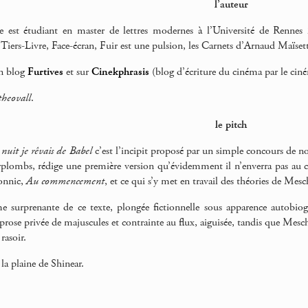
l’auteur
 est étudiant en master de lettres modernes à l’Université de Rennes 2,
 Tiers-Livre, Face-écran, Fuir est une pulsion, les Carnets d’Arnaud Maïsett
on blog
Furtives
et sur
Cinekphrasis
(blog d’écriture du cinéma par le cin
heovall
.
le pitch
nuit je rêvais de Babel
c’est l’incipit proposé par un simple concours de no
rplombs, rédige une première version qu’évidemment il n’enverra pas au co
onnic,
Au commencement
, et ce qui s’y met en travail des théories de Mes
me surprenante de ce texte, plongée fictionnelle sous apparence autobi
a prose privée de majuscules et contrainte au flux, aiguisée, tandis que Me
rasoir.
la plaine de Shinear.