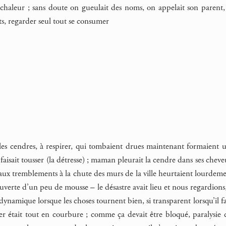
a chaleur ; sans doute on gueulait des noms, on appelait son paren
ts, regarder seul tout se consumer
s, les cendres, à respirer, qui tombaient drues maintenant formaient 
faisait tousser (la détresse) ; maman pleurait la cendre dans ses cheve
aux tremblements à la chute des murs de la ville heurtaient lourdemen
uverte d’un peu de mousse – le désastre avait lieu et nous regardions, e
dynamique lorsque les choses tournent bien, si transparent lorsqu’il fau
r était tout en courbure ; comme ça devait être bloqué, paralysie 