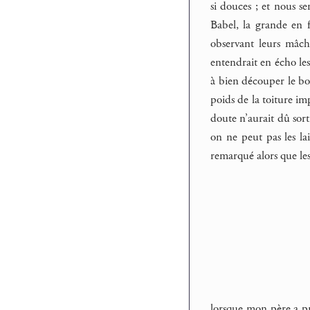
si douces ; et nous se
Babel, la grande en f
observant leurs mâcho
entendrait en écho les
à bien découper le boi
poids de la toiture i
doute n’aurait dû sort
on ne peut pas les la
remarqué alors que les
lorsque mon père a pro