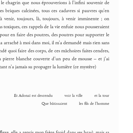
r le chagrin que nous éprouverions à l’infini souvenir de
s briques calcinées, tous ces cadavres si pauvres qu’en
à venir, toujours, là, toujours, à venir imminente ; on
s toxiques, ces rappels de la vie enfuie nous pousseraient
s pour en faire des poutres, des poutres pour supporter le
’a arraché à moi dans moi, il m’a demandé mais rien sans
ndé quoi faire des corps, de ces mâchoires faites cendres,
 sa pierre blanche couverte d’un peu de mousse – et j’ai
tant n’a jamais su propager la lumière (ce mystère)
Et Adonaï est descendu voir la ville et la tour
Que bâtissaient les fils de l’homme
exe, elle a repris mon frère froid dans ses bras), mais sa