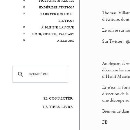
fictions & récits
expérimentation
Thomas Villatte
narrations non-
d’écriture, dont
fiction
à pleine langue
Le suivre sur s
noir, conte, fantasy
ailleurs
Sur Twitter :
@t
Au départ,
Une 
découvre les su
d’Henri Mesch
Et c’est la for
dissection de l
se connecter
une découpe au 
le tiers livre
Bienvenue dans 
FB