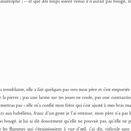
 catastrophe ; – et que des loups soient venus il n’aurait pas bougé, mo
 tremblante, elle a fait quelques pas vers mon père et s’est emportée :
 la pierre ; pas une larme sur tes joues ne coule, pas une contracti
emettras pas » elle m’a confié mon frère qui s’est ajusté à mes bras 
urs aux babéliens, franc d’un geste je l’ai retenue. mon père n’a pas
s bougé. je lui ai dit doucement qu’elle ne pouvait pas, qu’elle ne p
t les flammes qui s’épaississaient à vue d’œil. j’ai dit, ridicule s