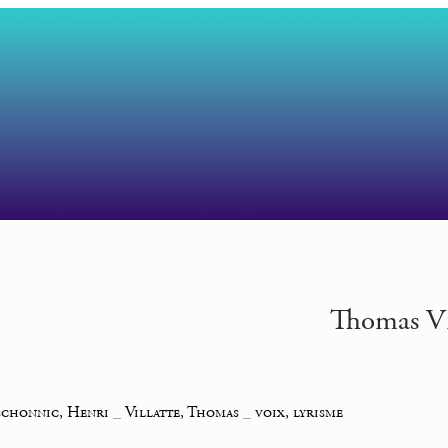
Thomas Vil
chonnic, Henri
_
Villatte, Thomas
_
voix, lyrisme