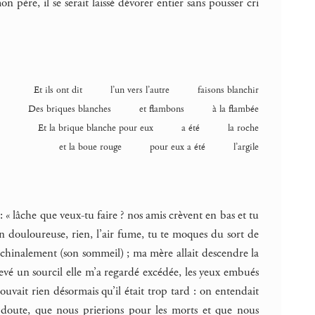
n père, il se serait laissé dévorer entier sans pousser cri
Et ils ont dit l’un vers l’autre faisons blanchir
Des briques blanches et flambons à la flambée
Et la brique blanche pour eux a été la roche
et la boue rouge pour eux a été l’argile
 « lâche que veux-tu faire ? nos amis crèvent en bas et tu
on douloureuse, rien, l’air fume, tu te moques du sort de
machinalement (son sommeil) ; ma mère allait descendre la
 levé un sourcil elle m’a regardé excédée, les yeux embués
ouvait rien désormais qu’il était trop tard : on entendait
ans doute, que nous prierions pour les morts et que nous