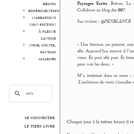
Paysages Ecrits
, Brèves, La
récits
Collabore au blog des
807
.
expérimentation
narrations
Sur twitter :
@PENBLANCR
non-fiction
à pleine
langue
« Une femme, un peintre, une pl
noir, conte,
elle. Aujourd’hui encore il l’att
fantasy
vient. Et puis elle part. Et bi
ailleurs
peut voir les deux. »
M’a intéressé dans ce texte ; 
.L’ambition de venir s’installer s
se connecter
Chaque jour à la même heure il rev
le tiers livre