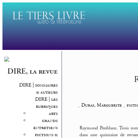
DIRE, la revue
R
DIRE | sommaires
& auteurs
DIRE | les
_
Duras, Marguerite
_
ficti
rubriques
arts
grands
entretiens
Raymond Penblanc. Trois roman
fictions &
dans une quinzaine de revu