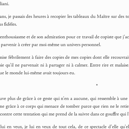
iani.
ns, je passais des heures à recopier les tableaux du Maître sur des to
s fidèles.
enthousiasme et de son admiration pour ce travail de copiste que j’acc
s parvenir à créer par moi-même un univers personnel.
t mise fébrilement à faire des copies de mes copies dont elle recouvr
sie qu’il ne parvenait ni à partager ni à calmer. Entre rire et malaise
que le monde lui-même avait toujours eu.
*
uve plus de grâce à ce geste qui n’en a aucune, qui ressemble à une
ne grâce à ce corps qui menace de tomber parce que rien ne le retient 
contre cette tentation qui me prend de la suivre dans ce gouffre qui l
lui en veux, je lui en veux de tout cela, de ce spectacle d’elle qu’e