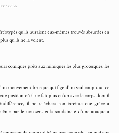
nser cela.
 stéréotypés qu’ils auraient eux-mêmes trouvés absurdes en
lus qu’ils ne la voient.
eurs comiques prêts aux mimiques les plus grotesques, les
r, d’un mouvement brusque qui fige d’un seul coup tout ce
ette position où il ne fait plus qu’un avec le corps dont il
indifférence, il ne relâchera son étreinte que grâce à
ui-même par le non-sens et la soudaineté d’une attaque à
s déconnectés de toute utilité ne provoque plus en moi que