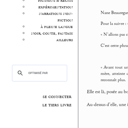
fictions & récits
expérimentation
Nane Beauregard 
narrations non-
fiction
Pour la suivre :
à pleine langue
noir, conte, fantasy
« N’allons pas c
ailleurs
C’est cette phra
« Avant tout un
mère, atteinte
reconnaît plus.
Elle est là, posée au 
se connecter
Au-dessus d’elle, une
le tiers livre