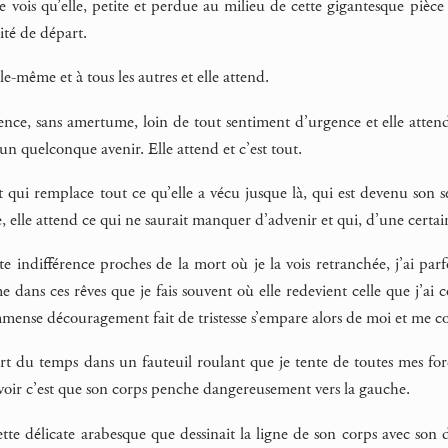
 vois qu’elle, petite et perdue au milieu de cette gigantesque pièce 
lité de départ.
lle-même et à tous les autres et elle attend.
tience, sans amertume, loin de tout sentiment d’urgence et elle atten
un quelconque avenir. Elle attend et c’est tout.
t qui remplace tout ce qu’elle a vécu jusque là, qui est devenu son s
, elle attend ce qui ne saurait manquer d’advenir et qui, d’une certai
te indifférence proches de la mort où je la vois retranchée, j’ai parfo
ans ces rêves que je fais souvent où elle redevient celle que j’ai c
mense découragement fait de tristesse s’empare alors de moi et me 
upart du temps dans un fauteuil roulant que je tente de toutes mes f
ir c’est que son corps penche dangereusement vers la gauche.
cette délicate arabesque que dessinait la ligne de son corps avec son