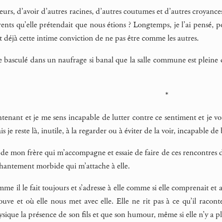
leurs, d’avoir d’autres racines, d’autres coutumes et d’autres croyance
érents qu’elle prétendait que nous étions ? Longtemps, je l’ai pens
it déjà cette intime conviction de ne pas être comme les autres.
le basculé dans un naufrage si banal que la salle commune est pleine
*
tenant et je me sens incapable de lutter contre ce sentiment et je vo
s je reste là, inutile, à la regarder ou à éviter de la voir, incapable 
re de mon frère qui m’accompagne et essaie de faire de ces rencontres
nchantement morbide qui m’attache à elle.
e il le fait toujours et s’adresse à elle comme si elle comprenait et a
rouve et où elle nous met avec elle. Elle ne rit pas à ce qu’il racon
ysique la présence de son fils et que son humour, même si elle n’y a