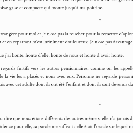
oisse grise et compacte qui monte jusqu’à ma poitrine.
*
étrangère pour moi et je n’ose pas la toucher pour la remettre d’aplo
t et en repartant m’est infiniment douloureux. Je n’ose pas davantag
 j’ai honte, honte d’elle, honte de nous et honte d’avoir honte.
es regards furtifs vers les autres pensionnaires, comme on les ap
e la vie les a placés et nous avec eux. Personne ne regarde personne 
suis avec cet adulte dont ils ont été l’enfant et dont ils sont devenu
*
du dire que nous étions différents des autres même si elle n’a jamais d
dence pour elle, sa parole me suffisait : elle était l’oracle sur lequel