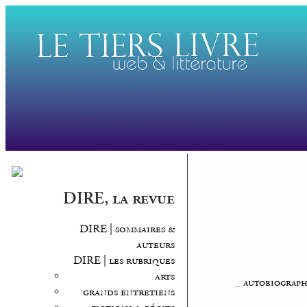
DIRE, la revue
DIRE | sommaires &
auteurs
DIRE | les rubriques
arts
_
autobiographi
grands entretiens