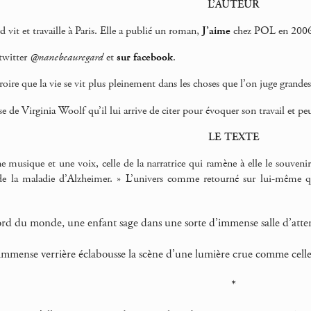
L’AUTEUR
vit et travaille à Paris. Elle a publié un roman,
J’aime
chez POL en 2006
 twitter
@nanebeauregard
et
sur facebook
.
roire que la vie se vit plus pleinement dans les choses que l’on juge grandes
se de Virginia Woolf qu’il lui arrive de citer pour évoquer son travail et peu
LE TEXTE
e musique et une voix, celle de la narratrice qui ramène à elle le souven
 de la maladie d’Alzheimer. » L’univers comme retourné sur lui-même q
bord du monde, une enfant sage dans une sorte d’immense salle d’atten
 immense verrière éclabousse la scène d’une lumière crue comme cel
*