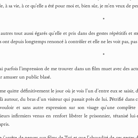
e, à sa vie, à ce qu’elle a été pour moi et, bien sûr, je m’en veux de pe
*
 autres tout aussi égarés qu’elle et pris dans des gestes répétitifs et
s ont depuis longtemps renoncé à contrôler et elle ne les voit pas, pas p
*
ai parfois l’impression de me trouver dans un film muet avec des act
ur amuser un public blasé.
me quitte définitivement le jour où je vois l’un d’entre eux se saisi
à autour, du bras d’un visiteur qui passait près de lui. Pétrifié dans c
 vouloir et sans autre expression sur son visage qu’une complète 
sieurs infirmiers venus en renfort libérer le prisonnier, tétanisé l
mpris.
ue j’arrête de penser aux films de Tati et que l’absurdité de ces geste