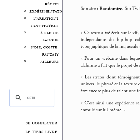
récits
Son site :
Randomize
. Sur Twi
expérimentation
narrations
non-fiction
« Ce texte a été écrit sur le vif
à pleine
indépendante du hip-hop cali
langue
typographique de la majuscule du
noir, conte,
fantasy
« Pour un webzine dans lequel j
ailleurs
alchimie a fait que le projet de
« Les strates dont témoignent
univers, le phrasé et la texture
être encore plus de talent une fo
« C’est ainsi une expérience se
enroulé sur lui-même. »
se connecter
le tiers livre