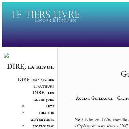
DIRE, la revue
Gu
DIRE | sommaires
& auteurs
DIRE | les
_
Augias, Guillaume
_
Calif
rubriques
arts
grands
entretiens
Né à Nice en 1976, travaille 
fictions &
« Opération manuscrits » 2007, 