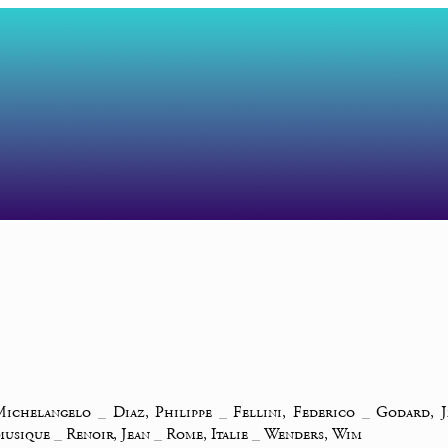
Michelangelo
_
Diaz, Philippe
_
Fellini, Federico
_
Godard, J
 musique
_
Renoir, Jean
_
Rome, Italie
_
Wenders, Wim