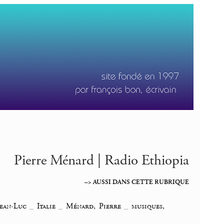
Pierre Ménard | Radio Ethiopia
–> AUSSI DANS CETTE RUBRIQUE
ean-Luc
_
Italie
_
Ménard, Pierre
_
musiques,