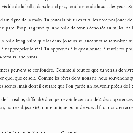
nvisible de la balle, dans le ciel gris, tout le monde la suit des yeux. E
’un signe de la main. Tu restes là où tu es et tu les observes jouer de
du parc. Pas plus grand qu’une balle de tennis échouée au milieu de 
a balle imaginaire que les deux joueurs se lancent et se renvoient su
é à t’approprier le réel. Tu apprends à le questionner, à revoir tes po
-retours lancinants.
arences peuvent se confondre. Comme si tout ce que tu venais de vivre
ver quoi que ce soit. Comme les rêves dont nous ne nous souvenons que
 scènes, mais dont il est rare que l’on garde un souvenir précis de 
de la réalité, difficulté d’en percevoir le sens au-delà des apparences. 
on, notre subjectivité, notre unique point de vue. Il faut donc en acce