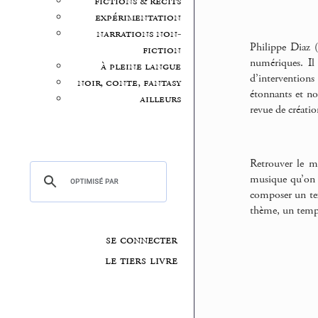
fictions & récits
expérimentation
narrations non-
Philippe Diaz (
fiction
numériques. Il 
à pleine langue
d’interventions 
noir, conte, fantasy
étonnants et no
ailleurs
revue de créatio
Retrouver le m
musique qu’on e
composer un tex
thème, un temp
se connecter
le tiers livre