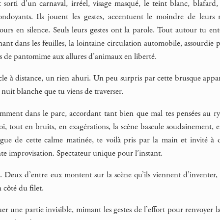
sorti d’un carnaval, irréel, visage masqué, le teint blanc, blafard
 ondoyants. Ils jouent les gestes, accentuent le moindre de leurs
ours en silence. Seuls leurs gestes ont la parole. Tout autour tu ent
nnant dans les feuilles, la lointaine circulation automobile, assourdie 
es de pantomime aux allures d’animaux en liberté.
cle à distance, un rien ahuri. Un peu surpris par cette brusque app
a nuit blanche que tu viens de traverser.
ment dans le parc, accordant tant bien que mal tes pensées au ryt
toi, tout en bruits, en exagérations, la scène bascule soudainement, 
gue de cette calme matinée, te voilà pris par la main et invité à d
te improvisation. Spectateur unique pour l’instant.
u. Deux d’entre eux montent sur la scène qu’ils viennent d’inventer
côté du filet.
er une partie invisible, mimant les gestes de l’effort pour renvoyer la