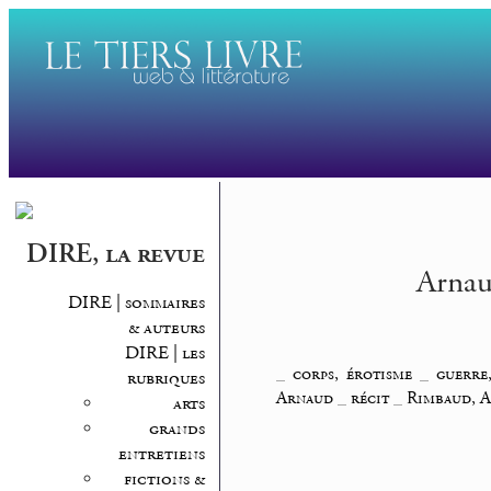
DIRE, la revue
Arnaud
DIRE | sommaires
& auteurs
DIRE | les
_
corps, érotisme
_
guerre
rubriques
Arnaud
_
récit
_
Rimbaud, 
arts
grands
entretiens
fictions &