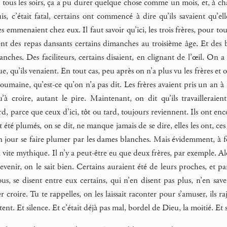
r tous les soirs, ça a pu durer quelque chose comme un mois, et, à chaq
s, c’était fatal, certains ont commencé à dire qu’ils savaient qu’ell
es emmenaient chez eux. Il faut savoir qu’ici, les trois frères, pour to
ient des repas dansants certains dimanches au troisième âge. Et des
anches. Des faciliteurs, certains disaient, en clignant de l’œil. On 
ue, qu’ils venaient. En tout cas, peu après on n’a plus vu les frères et 
roumaine, qu’est-ce qu’on n’a pas dit. Les frères avaient pris un an à 
’à croire, autant le pire. Maintenant, on dit qu’ils travailleraien
d, parce que ceux d’ici, tôt ou tard, toujours reviennent. Ils ont encore
t été plumés, on se dit, ne manque jamais de se dire, elles les ont, 
n jour se faire plumer par les dames blanches. Mais évidemment, à for
si vite mythique. Il n’y a peut-être eu que deux frères, par exemple. A
evenir, on le sait bien. Certains auraient été de leurs proches, et par
us, se disent entre eux certains, qui n’en disent pas plus, n’en save
r croire. Tu te rappelles, on les laissait raconter pour s’amuser, il
utent. Et silence. Et c’était déjà pas mal, bordel de Dieu, la moitié. Et 