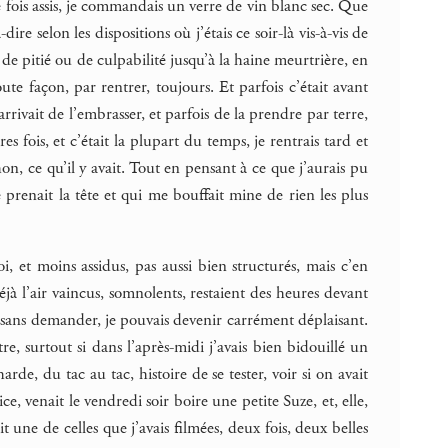
ne fois assis, je commandais un verre de vin blanc sec. Que
e selon les dispositions où j’étais ce soir-là vis-à-vis de
u de pitié ou de culpabilité jusqu’à la haine meurtrière, en
oute façon, par rentrer, toujours. Et parfois c’était avant
arrivait de l’embrasser, et parfois de la prendre par terre,
 fois, et c’était la plupart du temps, je rentrais tard et
on, ce qu’il y avait. Tout en pensant à ce que j’aurais pu
me prenait la tête et qui me bouffait mine de rien les plus
, et moins assidus, pas aussi bien structurés, mais c’en
à l’air vaincus, somnolents, restaient des heures devant
ble sans demander, je pouvais devenir carrément déplaisant.
, surtout si dans l’après-midi j’avais bien bidouillé un
rde, du tac au tac, histoire de se tester, voir si on avait
ice, venait le vendredi soir boire une petite Suze, et, elle,
ait une de celles que j’avais filmées, deux fois, deux belles