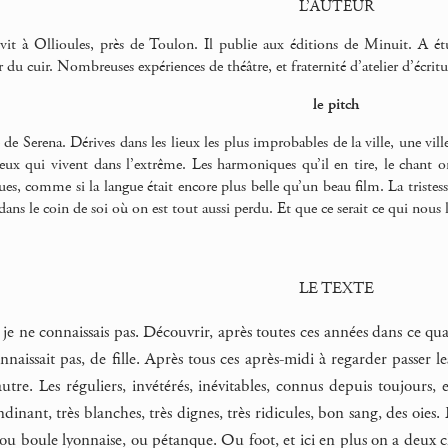
L’AUTEUR
vit à Ollioules, près de Toulon. Il publie aux éditions de Minuit. A étu
 du cuir. Nombreuses expériences de théâtre, et fraternité d’atelier d’écrit
le pitch
de Serena. Dérives dans les lieux les plus improbables de la ville, une ville,
eux qui vivent dans l’extrême. Les harmoniques qu’il en tire, le chant ora
ues, comme si la langue était encore plus belle qu’un beau film. La tristes
dans le coin de soi où on est tout aussi perdu. Et que ce serait ce qui nous 
LE TEXTE
ue je ne connaissais pas. Découvrir, après toutes ces années dans ce q
naissait pas, de fille. Après tous ces après-midi à regarder passer les
utre. Les réguliers, invétérés, inévitables, connus depuis toujours, 
ndinant, très blanches, très dignes, très ridicules, bon sang, des oies. 
ou boule lyonnaise, ou pétanque. Ou foot, et ici en plus on a deux c