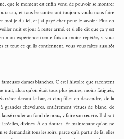
é, que le moment est enfin venu de pouvoir se montrer
ours cru, et tous les contes ont toujours voulu nous faire
t moi je dis ici, et j’ai payé cher pour le savoir : Plus on
eiller nuit et jour à rester armé, et si elle dit que ça y est
-en mon expérience trente fois au moins répétée, si vous
t tout ce qu’ils contiennent, vous vous faites aussitôt
les fameuses dames blanches. C’est l’histoire que racontent
 nuit, alors qu’on était tous plus jeunes, moins fatigués,
arrêter devant le bar, et cinq filles en descendre, de la
s à grandes chevelures, entièrement vêtues de blanc, de
aissé couler au fond de nous, y faire son œuvre. Il disait
ment irréelles, divines. À en douter. Et maintenant qu’on ne
n se demandait tous les soirs, parce qu’à partir de là, elles