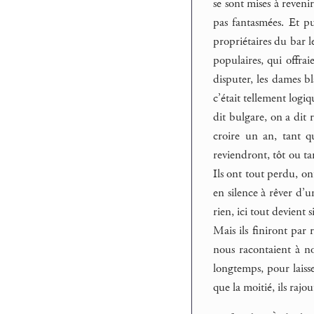
se sont mises à reveni
pas fantasmées. Et pui
propriétaires du bar l
populaires, qui offra
disputer, les dames bl
c’était tellement logiq
dit bulgare, on a dit 
croire un an, tant qu
reviendront, tôt ou tar
Ils ont tout perdu, on
en silence à rêver d’u
rien, ici tout devient 
Mais ils finiront par r
nous racontaient à no
longtemps, pour laisse
que la moitié, ils rajo