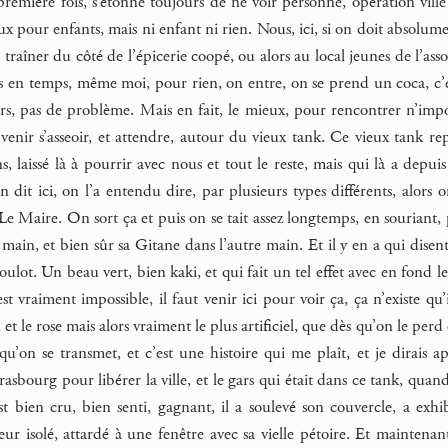
remière fois, s’étonne toujours de ne voir personne, opération ville m
eux pour enfants, mais ni enfant ni rien. Nous, ici, si on doit absolum
traîner du côté de l’épicerie coopé, ou alors au local jeunes de l’asso
s en temps, même moi, pour rien, on entre, on se prend un coca, c’es
rs, pas de problème. Mais en fait, le mieux, pour rencontrer n’import
 à venir s’asseoir, et attendre, autour du vieux tank. Ce vieux tank re
 laissé là à pourrir avec nous et tout le reste, mais qui là a depuis
t ici, on l’a entendu dire, par plusieurs types différents, alors on 
 Maire. On sort ça et puis on se tait assez longtemps, en souriant
 main, et bien sûr sa Gitane dans l’autre main. Et il y en a qui disent
lot. Un beau vert, bien kaki, et qui fait un tel effet avec en fond 
st vraiment impossible, il faut venir ici pour voir ça, ça n’existe qu’i
et le rose mais alors vraiment le plus artificiel, que dès qu’on le perd 
 qu’on se transmet, et c’est une histoire qui me plaît, et je dirais 
sbourg pour libérer la ville, et le gars qui était dans ce tank, quand i
est bien cru, bien senti, gagnant, il a soulevé son couvercle, a exhi
eur isolé, attardé à une fenêtre avec sa vielle pétoire. Et maintena