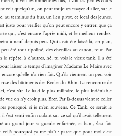
orte, il voit les immeubles bas, il voit les petites cours
ent voir quelqu’un, on peut toujours essayer d’aller, sur le
c, au terminus du bus, un lieu pivot, ce local des jeunes,
t juste pour vérifier qu’on peut encore y entrer, que ça
e qui, c’est encore l’après-midi, et le meilleur rendez-
peint à neuf depuis peu. Qui avait été laissé là, en plan,
 peu été tout ripoliné, des chenilles au canon, tout. Par
le répète, à d’autres, hé, tu vois le vieux tank, il a été
, pour laisser le temps d’imaginer Madame Le Maire avec
 encore qu’elle n’a rien fait. Qu’ils viennent un peu voir
le rose des bâtiments des Écoles du Rhin. La rencontre de
ci, c’est sûr. Le kaki le plus militaire, le plus indéniable
de vue on n’y croit plus. Bref. Par là-dessus vient se coller
après pourquoi, si je m’en souviens. Ce Tank, ce serait le
l s’est senti enfin roulant sur ce sol qu’il avait tellement
bé au grand jour sa gueule enfarinée, et bam, s’est fait
nt voilà pourquoi ça me plaît : parce que pour moi c’est