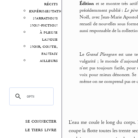
Édition
et se montre très actif
récits
précédemment publié :
Le pèr
expérimentation
Noël, avec Jean-Marie Apostol
narrations
recueil de nouvelles sous forme
non-fiction
aussi responsable de la collect
à pleine
langue
noir, conte,
fantasy
Le
Grand Plongeon
est une ten
ailleurs
vulgarité ; le monde d’aujourd’
n’est pas toujours facile, pour 
voix pour mieux dénoncer. Se ri
même on ne comprend pas ce qu
se connecter
L’eau me coule le long du corps. 
le tiers livre
coupe la flotte toutes les trente se