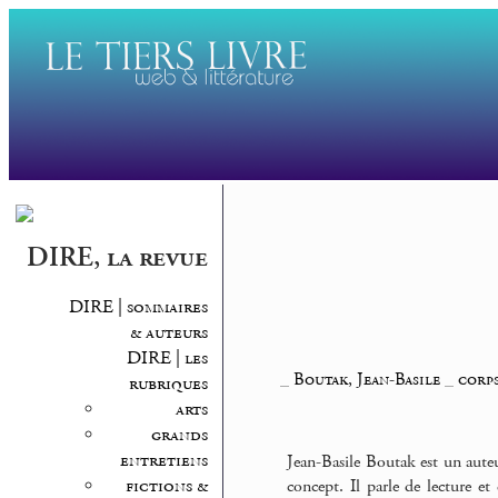
DIRE, la revue
DIRE | sommaires
& auteurs
DIRE | les
_
Boutak, Jean-Basile
_
corps
rubriques
arts
grands
entretiens
Jean-Basile Boutak est un aute
fictions &
concept. Il parle de lecture 