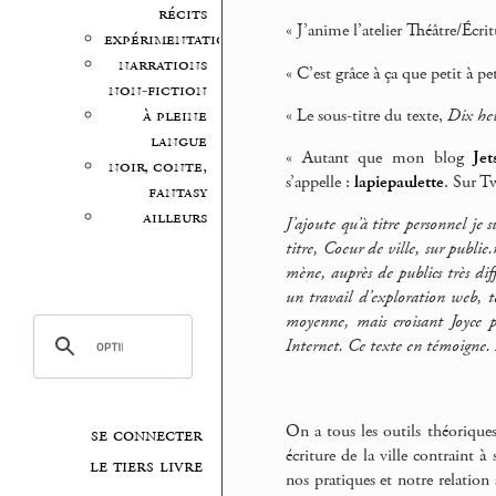
récits
« J’anime l’atelier Théâtre/Écr
expérimentation
narrations
« C’est grâce à ça que petit à pe
non-fiction
« Le sous-titre du texte,
Dix he
à pleine
langue
« Autant que mon blog
Jet
noir, conte,
s’appelle :
lapiepaulette
. Sur T
fantasy
ailleurs
J’ajoute qu’à titre personnel je
titre,
Coeur de ville
, sur publie.
mène, auprès de publics très dif
un travail d’exploration web, t
moyenne, mais croisant Joyce 
Internet. Ce texte en témoigne.
On a tous les outils théorique
se connecter
écriture de la ville contraint 
le tiers livre
nos pratiques et notre relatio