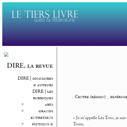
DIRE, la revue
DIRE | sommaires
& auteurs
DIRE | les
_
Centre (région)
_
expérime
rubriques
arts
grands
entretiens
« Je m’appelle Léa Toto, je sui
fictions &
Tours.