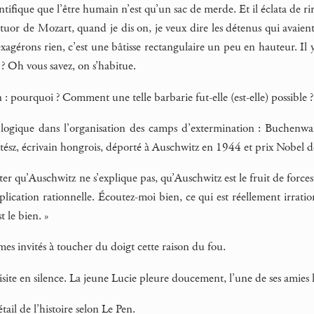
tifique que l’être humain n’est qu’un sac de merde. Et il éclata de r
atuor de Mozart, quand je dis on, je veux dire les détenus qui avaient l
N’exagérons rien, c’est une bâtisse rectangulaire un peu en hauteur. Il
? Oh vous savez, on s’habitue.
n : pourquoi ? Comment une telle barbarie fut-elle (est-elle) possible ?
 logique dans l’organisation des camps d’extermination : Buchenwal
ész, écrivain hongrois, déporté à Auschwitz en 1944 et prix Nobel de 
ter qu’Auschwitz ne s’explique pas, qu’Auschwitz est le fruit de forces
lication rationnelle. Écoutez-moi bien, ce qui est réellement irration
t le bien. »
mes invités à toucher du doigt cette raison du fou.
site en silence. La jeune Lucie pleure doucement, l’une de ses amies l
ail de l’histoire selon Le Pen.