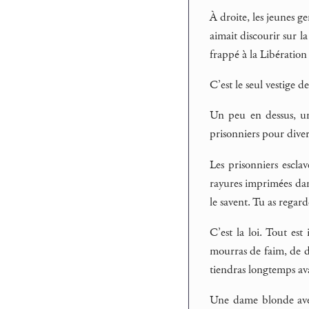
À droite, les jeunes g
aimait discourir sur l
frappé à la Libératio
C’est le seul vestige d
Un peu en dessus, un 
prisonniers pour dive
Les prisonniers escl
rayures imprimées dan
le savent. Tu as regardé
C’est la loi. Tout es
mourras de faim, de dy
tiendras longtemps av
Une dame blonde avec