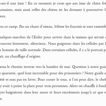
x ont-il une âme ? En ce moment je crois que son âme de chien f
maines, mais aussi celles des chiens en les dressant à poursuivre le
aux.
ans ce camp. Pas un chant d’oiseau. Même les fourmis se sont rassembl
lques marches de l’Enfer pour arriver dans la maison qui servait de 
ourons lentement, silencieux. Nous guignons dans les cellules par 
un homme de taille normale. Dans certaines cellules, il y a le portrai
ait, un chauffage d’origine.
isons le chemin inverse vers la lumière de mai. Question à notre guide
t quarante, quel luxe incroyable pour des prisonniers ? Notre guide s
été et non pas en hiver. Pour corser le tout, si l’on peut dire, le c
 y avait à peine la place pour trois personnes. Alors on chauffa à fond
yrs baignèrent dans leur sueur et leurs excréments jusqu’à ce que m
e.