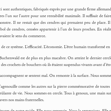
ici sont authentiques, fabriqués exprès par une grande firme allemand
res l’un sur l’autre pour une rentabilité maximale. Il suffisait de fai
nstre. Il ne restait que des cendres qui prenaient peu de place. Il
ol de cendres, censées appartenir à l’un de leurs proches. En réalité
 avaient le sens du commerce.
on de ce système. L’efficacité. L’économie. L’être humain transformé e
Buchenwald est de plus en plus macabre. On atteint le dernier cercle 
 des crochets de bouchers où ils étaient suspendus vivants avant d’ê
’accompagnent se sentent mal. On remonte à la surface. Nous sommes 
m’agenouille comme les autres sur la pierre commémorative de toute
brûlante de vie. Nous sommes en cercle. Tous à genoux, une main sur la
avers nos mains fraternelles.
séparer de notre guide. Elle nous remercie. Nous la remercions. Elle 