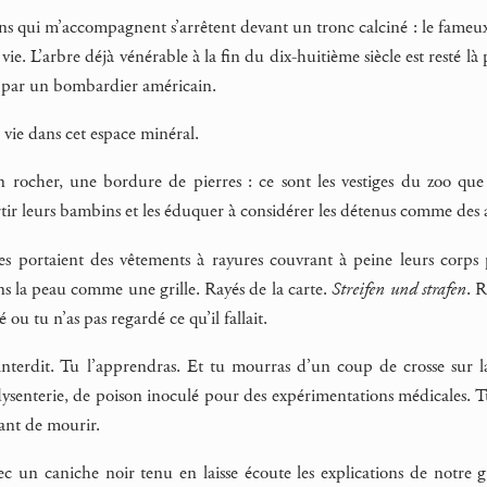
ens qui m’accompagnent s’arrêtent devant un tronc calciné : le fameu
a vie. L’arbre déjà vénérable à la fin du dix-huitième siècle est resté
n par un bombardier américain.
e vie dans cet espace minéral.
rocher, une bordure de pierres : ce sont les vestiges du zoo que 
rtir leurs bambins et les éduquer à considérer les détenus comme des
aves portaient des vêtements à rayures couvrant à peine leurs corp
s la peau comme une grille. Rayés de la carte.
Streifen und strafen
. R
 ou tu n’as pas regardé ce qu’il fallait.
t interdit. Tu l’apprendras. Et tu mourras d’un coup de crosse sur 
senterie, de poison inoculé pour des expérimentations médicales. Tu 
ant de mourir.
 un caniche noir tenu en laisse écoute les explications de notre 