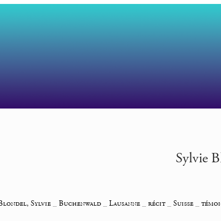
Sylvie 
Blondel, Sylvie
_
Buchenwald
_
Lausanne
_
récit
_
Suisse
_
témoi