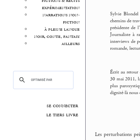
fictions & récits
expérimentation
Sylvie Blondel 
narrations non-
chemins de trave
fiction
présidente de l
à pleine langue
Journaliste à r
noir, conte, fantasy
interviews de p
ailleurs
romande, lectur
Écrit au retour
30 mai 2011, la 
plus paroxystiq
dignité-là nous e
se connecter
le tiers livre
Les perturbations pe