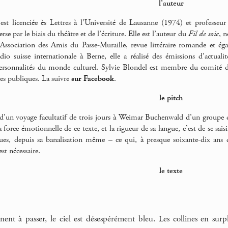
l’auteur
est licenciée ès Lettres à l’Université de Lausanne (1974) et professeur
rse par le biais du théâtre et de l’écriture. Elle est l’auteur du
Fil de soie
, n
’Association des Amis du Passe-Muraille, revue littéraire romande et ég
adio suisse internationale à Berne, elle a réalisé des émissions d’actua
ersonnalités du monde culturel. Sylvie Blondel est membre du comité de 
es publiques. La suivre
sur Facebook
.
le pitch
 d’un voyage facultatif de trois jours à Weimar Buchenwald d’un groupe 
force émotionnelle de ce texte, et la rigueur de sa langue, c’est de se sai
ues, depuis sa banalisation même – ce qui, à presque soixante-dix ans d
st nécessaire.
le texte
inent à passer, le ciel est désespérément bleu. Les collines en s