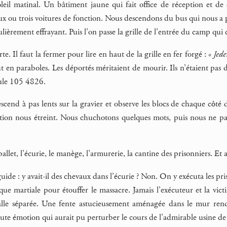
soleil matinal. Un bâtiment jaune qui fait office de réception et
x ou trois voitures de fonction. Nous descendons du bus qui nous a 
ulièrement effrayant. Puis l’on passe la grille de l’entrée du camp q
te. Il faut la fermer pour lire en haut de la grille en fer forgé : «
Jed
ut en paraboles. Les déportés méritaient de mourir. Ils n’étaient pas
ule 105 4826.
cend à pas lents sur la gravier et observe les blocs de chaque côté d
tion nous étreint. Nous chuchotons quelques mots, puis nous ne pa
et, l’écurie, le manège, l’armurerie, la cantine des prisonniers. Et a
uide : y avait-il des chevaux dans l’écurie ? Non. On y exécuta les pri
ue martiale pour étouffer le massacre. Jamais l’exécuteur et la victi
 salle séparée. Une fente astucieusement aménagée dans le mur rend
oute émotion qui aurait pu perturber le cours de l’admirable usine de