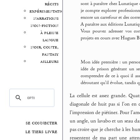
sont à paraître chez Lunatique 
récits
je compte explorer professionne
expérimentation
encore un carrefour et des corr
narrations
A paraître aux éditions Lunati
non-fiction
Vous pouvez adresser vos c
à pleine
projets en cours avec Hugues Br
langue
noir, conte,
fantasy
ailleurs
Mon idée première : un personna
idée de prison générant un sec
comprendre de ce à quoi il ass
déroutant qu’il évolue, tandis q
La cellule est assez grande. Quat
diagonale de huit pas si l’on en c
l’impression de piétiner. Pour l’am
un angle, un lavabo et un seau dan
se connecter
pas croire que je cherche à les humi
le tiers livre
ressentent de ma part une attent