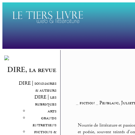
DIRE, la revue
DIRE | sommaires
& auteurs
DIRE | les
_
fiction
_
Penblanc, Juliet
rubriques
arts
grands
entretiens
Nourrie de littérature et passio
fictions &
et poésie, souvent teintés d’o