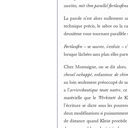
zweites, mit ihm parallel fortlaufen
La parole n’est alors nullement 
technique précis, le sabot ou la c
deuxième roue tournant parallèle 
Fortlaufen
– se sauver, s’enfuir – c
lorsque lâchées sans plan elles par
Chez Montaigne, on se dit alors,
cheval eschappé
, enfanteur
de chim
au loin seulement préoccupé de sa 
a l’
arriereboutique toute nostre
, c
matérielle que le
Werkstatt
de Kle
l’écriture se dicte sous les poutres
deux modélisations si puissamment é
de distance quand Kleist procède à 