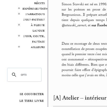
récits
Simon Stawski est né en 1990. 
expérimentation
sur les poèmes en prose de 
narrations
Bergounioux. Il prépare actue
non-fiction
tient depuis quelques temps
à pleine
@sstawski_carnet
, et
sur Faceb
langue
noir, conte,
fantasy
Dans ce montage de deux textes
ailleurs
constellation de proses coupées 
quand le premier texte s’est mis 
ont commencé – rétrospective
des biais différents. Bien que
pourrait faire office d’épigrap
moins celle que j’avais en tête, à
se connecter
[A] Atelier – intérieur
le tiers livre