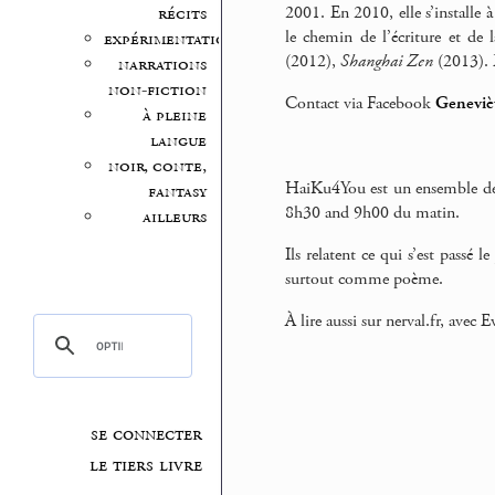
2001. En 2010, elle s’installe 
récits
le chemin de l’écriture et de 
expérimentation
(2012),
Shanghai Zen
(2013). E
narrations
non-fiction
Contact via Facebook
Geneviè
à pleine
langue
noir, conte,
HaiKu4You est un ensemble de 
fantasy
8h30 and 9h00 du matin.
ailleurs
Ils relatent ce qui s’est passé 
surtout comme poème.
À lire aussi sur nerval.fr, ave
se connecter
le tiers livre