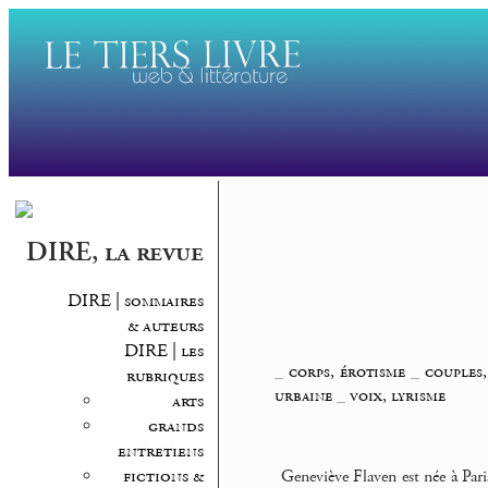
DIRE, la revue
DIRE | sommaires
& auteurs
DIRE | les
_
corps, érotisme
_
couples,
rubriques
urbaine
_
voix, lyrisme
arts
grands
entretiens
fictions &
Geneviève Flaven est née à Pari