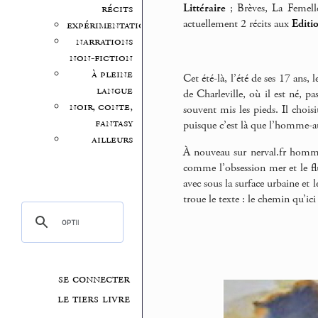
Littéraire
; Brèves, La Femell
récits
actuellement 2 récits aux
Editi
expérimentation
narrations
non-fiction
à pleine
Cet été-là, l’été de ses 17 ans,
langue
de Charleville, où il est né, p
noir, conte,
souvent mis les pieds. Il chois
fantasy
puisque c’est là que l’homme-a
ailleurs
À nouveau sur nerval.fr hommage
comme l’obsession mer et le f
avec sous la surface urbaine et 
troue le texte : le chemin qu’
se connecter
le tiers livre