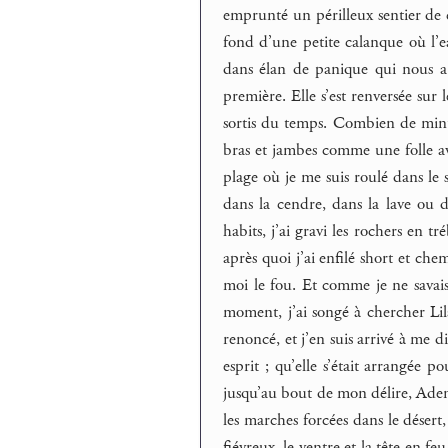
emprunté un périlleux sentier de 
fond d’une petite calanque où l’ea
dans élan de panique qui nous a 
première. Elle s’est renversée sur le
sortis du temps. Combien de minut
bras et jambes comme une folle ava
plage où je me suis roulé dans le sa
dans la cendre, dans la lave ou d
habits, j’ai gravi les rochers en 
après quoi j’ai enfilé short et che
moi le fou. Et comme je ne savais 
moment, j’ai songé à chercher Lila
renoncé, et j’en suis arrivé à me di
esprit ; qu’elle s’était arrangée
jusqu’au bout de mon délire, Aden,
les marches forcées dans le désert,
fiévreux, le ventre et la tête en f