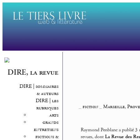
DIRE, la revue
DIRE | sommaires
& auteurs
DIRE | les
_
fiction
_
Marseille, Prove
rubriques
arts
grands
entretiens
Raymond Penblanc a publié 3 ro
fictions &
revues, dont
La Revue des Res