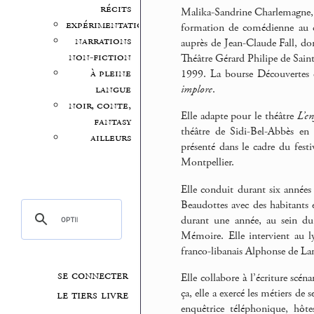
récits
Malika-Sandrine Charlemagne, in
expérimentation
formation de comédienne au co
narrations
auprès de Jean-Claude Fall, don
non-fiction
Théâtre Gérard Philipe de Saint
à pleine
1999. La bourse Découvertes 
langue
implore
.
noir, conte,
Elle adapte pour le théâtre
L’en
fantasy
théâtre de Sidi-Bel-Abbès en 
ailleurs
présenté dans le cadre du fest
Montpellier.
Elle conduit durant six années 
Beaudottes avec des habitants e
durant une année, au sein du 
Mémoire. Elle intervient au l
franco-libanais Alphonse de La
se connecter
Elle collabore à l’écriture scé
ça, elle a exercé les métiers d
le tiers livre
enquêtrice téléphonique, hôt