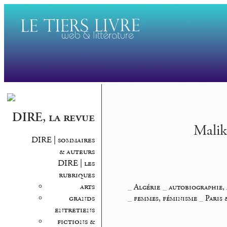
DIRE, la revue
Malik
DIRE | sommaires
& auteurs
DIRE | les
rubriques
arts
_
Algérie
_
autobiographie, 
grands
_
femmes, féminisme
_
Paris 
entretiens
fictions &