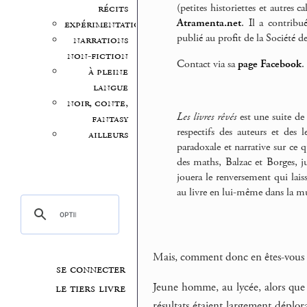
(petites historiettes et autres
récits
Atramenta.net
. Il a contrib
expérimentation
publié au profit de la Société 
narrations
non-fiction
Contact via sa
page Facebook
.
à pleine
langue
noir, conte,
Les livres rêvés
est une suite de 
fantasy
respectifs des auteurs et des 
ailleurs
paradoxale et narrative sur ce q
des maths, Balzac et Borges, j
jouera le renversement qui laiss
au livre en lui-même dans la mu
Mais, comment donc en êtes-vous a
se connecter
Jeune homme, au lycée, alors que
le tiers livre
résultats étaient largement déplo