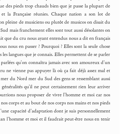
ue des pieds trop chauds bien que je passe la plupart de
e et la Française réunies. Chaque nation a son lot de
son pleine de musiciens ou plutôt de musicos on disait du
e Sud mais franchement elles sont tout aussi désolantes on
it que du cru nous ayant entendus nous a dit en français
-nous nous en passer ? Pourquoi ? Elles sont la seule chose
es les langues que je connais. Elles permettent de se parler
s parlées qu’on connaîtra jamais avec son amoureux d’un
ru ne vienne pas appuyer là où ça fait déjà assez mal et
 mer du Nord mer du Sud des gens se ressemblant aussi
néralités qu’il ne peut certainement rien leur arriver
 pourrions nous proposer de vivre l’homme et moi car nos
os corps et au bout de nos corps nos mains et nos pieds
une capacité d’adaptation dont je suis personnellement
an l’homme et moi et il faudrait peut-être nous en tenir