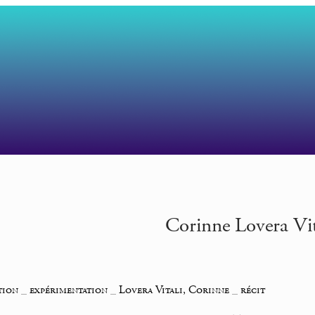
Corinne Lovera Vit
tion
_
expérimentation
_
Lovera Vitali, Corinne
_
récit