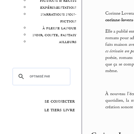
fictions & récits
expérimentation
Corinne Lovera V
narrations non-
corinne-lovera-
fiction
à pleine langue
Elle a publié e
noir, conte, fantasy
romans pour ad
ailleurs
faits maison av
es écrivain on p
poésie, romans e
que ça se compr
même.
À nouveau l’éc
quotidien, la m
se connecter
création sonore
le tiers livre