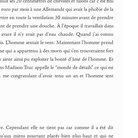
it ses 20 centimètres de chevilles et talons car c’est fini
euro par mois à une Allemande qui avait la phobie de la
ettre en route la ventilation 30 minutes avant de prendre
t de prendre une douche. À l’époque il travaillait dans
 avare il n’y avait pas d’eau chaude. Quand j’ai connu
arfois. L’homme sentait le vent. Maintenant l’homme prend
uxe qui a appartenu à des morts qui s’en trouveraient fort
s aient ainsi pu exploiter la bonté d’âme de l’homme. Et
ns Madison Truc appelle le “monde de détails” ce qui est
 en me congratulant d’avoir tenu un an et l’homme sent
. Cependant elle ne tient pas car comme il a été dit
qu’aux miens pourtant placés bien plus haut et qui ne