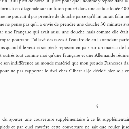
un lit au pied de notre lit. Juste pour que l’homme y repose dans la nu
ormait en diagonale sur un futon pourri dans une cellule louée 400 
me ne pouvait-il pas prendre de douche parce qu’il lui aurait fallu m
 ne pense pas qu’il a envie de prendre une douche 30 minutes avan
ar une Française qui avait aussi une douche mais comme elle était
propre pourtant. J’ai lavé des tasses à l’eau froide en l’attendant p
ns quand il le veut et ses pieds reposent en paix sur un matelas de l
raient outrés tout comme moi qu’une Française et une Allemande réunie
 dire son indifférence au monde matériel que mon pseudo Francesca da
e pour ne pas rapporter le dvd chez Gibert ai-je décidé hier soir
– 4 –
û ajouter une couverture supplémentaire à ce lit supplémentaire
ieds et par quel mystère cette couverture ne sait que rouler jus