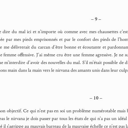
– 9 –
 de dire du mal ici et n’importe où comme avec mes chaussettes c’es
ée par mes pieds emprisonnés et par le confort des pieds de l’hom
e me délivrerait du carcan d’être bonne et écoutante et pardonnant
ne femme offensive. J’ai même cru être une femme agressive. Je ne su
 que m’interdire d’avoir des nouvelles du mal. S’il m’était possible de 
ions main dans la main vers le nirvana des amants unis dans leur culpab
– 10 –
mon objectif. Ce qui n’est pas en soi un problème numérotable mais 
as le nirvana je dois passer par tous les états de qui n’a pas un idéal
 il s’agrippe au mauvais barreau de la mauvaise échelle ce n’est pas la