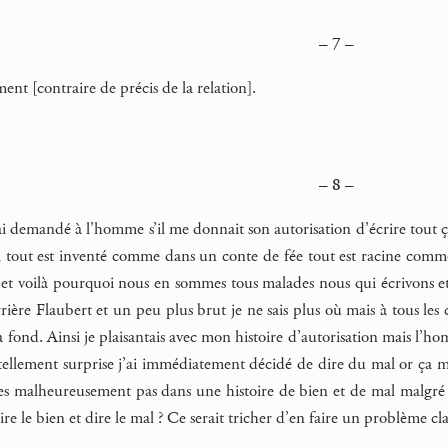
– 7 –
nt [contraire de précis de la relation].
– 8 –
ai demandé à l’homme s’il me donnait son autorisation d’écrire tout ça.
 tout est inventé comme dans un conte de fée tout est racine comme da
e et voilà pourquoi nous en sommes tous malades nous qui écrivons et 
rière Flaubert et un peu plus brut je ne sais plus où mais à tous les
 à fond. Ainsi je plaisantais avec mon histoire d’autorisation mais 
tellement surprise j’ai immédiatement décidé de dire du mal or ça m’e
s malheureusement pas dans une histoire de bien et de mal malgré 
 dire le bien et dire le mal ? Ce serait tricher d’en faire un problème cla