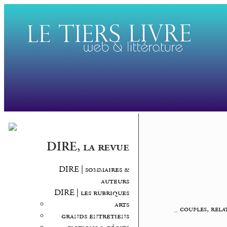
DIRE, la revue
DIRE | sommaires &
auteurs
DIRE | les rubriques
arts
_
couples, rela
grands entretiens