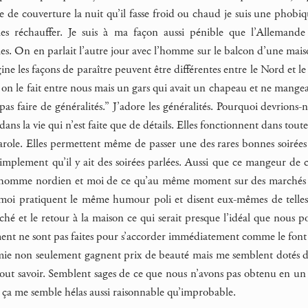
 de couverture la nuit qu’il fasse froid ou chaud je suis une phobiq
 les réchauffer. Je suis à ma façon aussi pénible que l’Allemand
les. On en parlait l’autre jour avec l’homme sur le balcon d’une mai
ine les façons de paraître peuvent être différentes entre le Nord et l
 on le fait entre nous mais un gars qui avait un chapeau et ne mangea
t pas faire de généralités.” J’adore les généralités. Pourquoi devrions
ans la vie qui n’est faite que de détails. Elles fonctionnent dans tout
arole. Elles permettent même de passer une des rares bonnes soirée
simplement qu’il y ait des soirées parlées. Aussi que ce mangeur de c
re l’homme nordien et moi de ce qu’au même moment sur des marchés
oi pratiquent le même humour poli et disent eux-mêmes de telles gé
ché et le retour à la maison ce qui serait presque l’idéal que nous
nt ne sont pas faites pour s’accorder immédiatement comme le font n
mie non seulement gagnent prix de beauté mais me semblent dotés d’
out savoir. Semblent sages de ce que nous n’avons pas obtenu en un 
s ça me semble hélas aussi raisonnable qu’improbable.