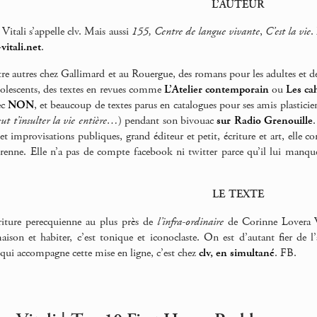
L’AUTEUR
itali s’appelle clv. Mais aussi
155, Centre de langue vivante
,
C’est la vie
.
vitali.net
.
ntre autres chez Gallimard et au Rouergue, des romans pour les adultes et d
olescents, des textes en revues comme
L’Atelier contemporain
ou
Les ca
ec
NON
, et beaucoup de textes parus en catalogues pour ses amis plasticien
eut t’insulter la vie entière…
) pendant son bivouac
sur Radio Grenouille
.
t improvisations publiques, grand éditeur et petit, écriture et art, elle 
enne. Elle n’a pas de compte facebook ni twitter parce qu’il lui manqu
LE TEXTE
riture perecquienne au plus près de
l’infra-ordinaire
de Corinne Lovera Vi
aison et habiter, c’est tonique et iconoclaste. On est d’autant fier de l’a
 qui accompagne cette mise en ligne, c’est chez
clv, en simultané
. FB.