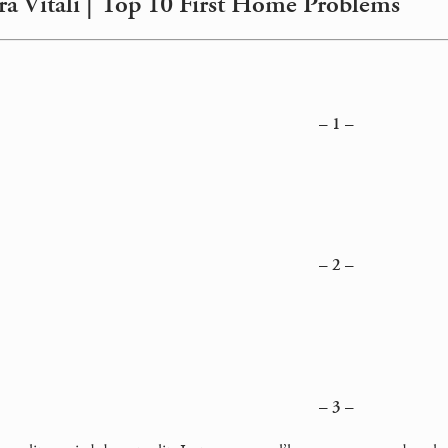
a Vitali | Top 10 First Home Problems
– 1 –
– 2 –
– 3 –