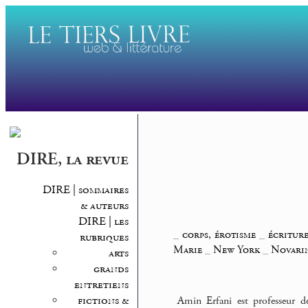
DIRE, la revue
DIRE | sommaires
& auteurs
DIRE | les
_
corps, érotisme
_
écritur
rubriques
Marie
_
New York
_
Novarin
arts
grands
entretiens
fictions &
Amin Erfani est professeur d