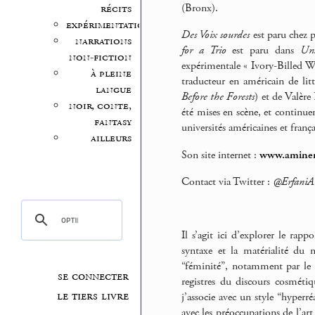
(Bronx).
récits
expérimentation
Des Voix sourdes
est paru chez p
narrations
for a Trio
est paru dans
Uns
non-fiction
expérimentale « Ivory-Billed W
à pleine
traducteur en américain de li
langue
Before the Forests
) et de Valère
noir, conte,
été mises en scène, et continuen
fantasy
universités américaines et frança
ailleurs
Son site internet :
www.aminer
Contact via Twitter :
@Erfani
Il s’agit ici d’explorer le rapp
syntaxe et la matérialité du 
“féminité”, notamment par le “d
se connecter
registres du discours cosméti
le tiers livre
j’associe avec un style “hyperr
avec les préoccupations de l’a