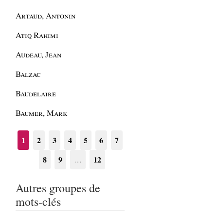
Artaud, Antonin
Atiq Rahimi
Audeau, Jean
Balzac
Baudelaire
Baumer, Mark
1
2
3
4
5
6
7
8
9
12
…
Autres groupes de
mots-clés