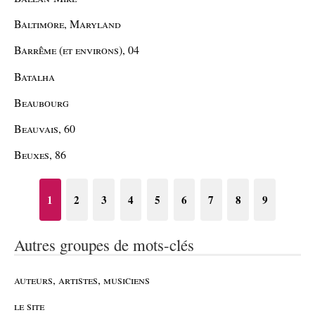
Baltimore, Maryland
Barrême (et environs), 04
Batalha
Beaubourg
Beauvais, 60
Beuxes, 86
1
2
3
4
5
6
7
8
9
Autres groupes de mots-clés
auteurs, artistes, musiciens
le site