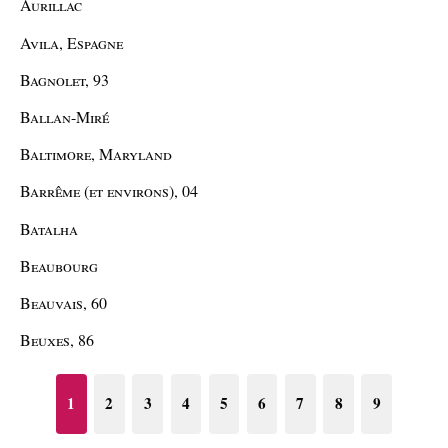
Aurillac
Avila, Espagne
Bagnolet, 93
Ballan-Miré
Baltimore, Maryland
Barrême (et environs), 04
Batalha
Beaubourg
Beauvais, 60
Beuxes, 86
1
2
3
4
5
6
7
8
9