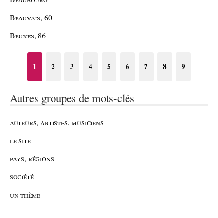
Beauvais, 60
Beuxes, 86
1
2
3
4
5
6
7
8
9
Autres groupes de mots-clés
auteurs, artistes, musiciens
le site
pays, régions
société
un thème