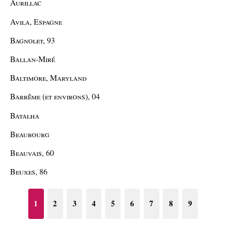
Aurillac
Avila, Espagne
Bagnolet, 93
Ballan-Miré
Baltimore, Maryland
Barrême (et environs), 04
Batalha
Beaubourg
Beauvais, 60
Beuxes, 86
1
2
3
4
5
6
7
8
9