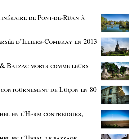
itinéraire de Pont-de-Ruan à
ersée d’Illiers-Combray en 2013
s & Balzac morts comme leurs
un contournement de Luçon en 80
chel en l’Herm contrejours,
chel en l’Herm, le passage