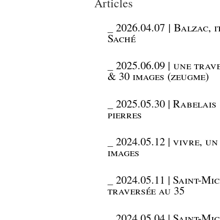
Articles
_
2026.04.07 | Balzac, 
Saché
_
2025.06.09 | une trav
& 30 images (zeugme)
_
2025.05.30 | Rabelai
pierres
_
2024.05.12 | vivre, 
images
_
2024.05.11 | Saint-Mi
traversée au 35
_
2024.05.04 | Saint-Mi