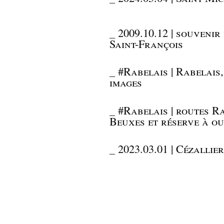
_
2009.10.12 | souvenir
Saint-François
_
#Rabelais | Rabelais
images
_
#Rabelais | routes R
Beuxes et réserve à ou
_
2023.03.01 | Cézallie