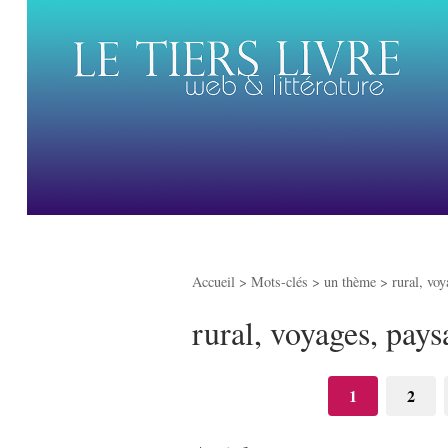
Accueil
> Mots-clés > un thème >
rural, vo
rural, voyages, pays
1
2