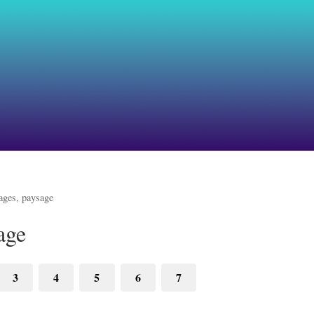
yages, paysage
age
3
4
5
6
7