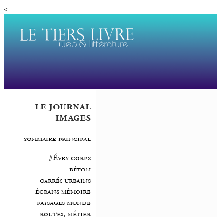
<
le journal
images
sommaire principal
#Évry corps
béton
carrés urbains
écrans mémoire
paysages monde
routes, métier