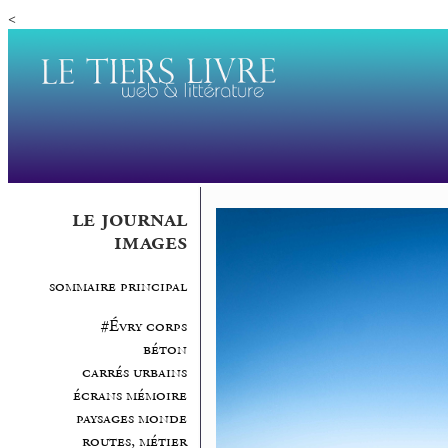
<
le journal
images
sommaire principal
#Évry corps
béton
carrés urbains
écrans mémoire
paysages monde
routes, métier