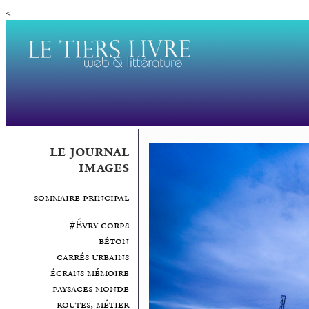
<
le journal
images
sommaire principal
#Évry corps
béton
carrés urbains
écrans mémoire
paysages monde
routes, métier