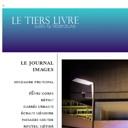
<
le journal
images
sommaire principal
#Évry corps
béton
carrés urbains
écrans mémoire
paysages monde
routes, métier