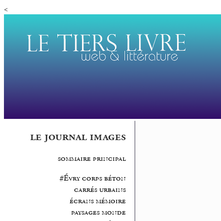
<
le journal images
sommaire principal
#Évry corps béton
carrés urbains
écrans mémoire
paysages monde