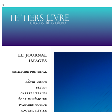
<
le journal
images
sommaire principal
#Évry corps
béton
carrés urbains
écrans mémoire
paysages monde
routes, métier