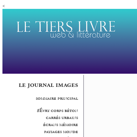
<
le journal images
sommaire principal
#Évry corps béton
carrés urbains
écrans mémoire
paysages monde