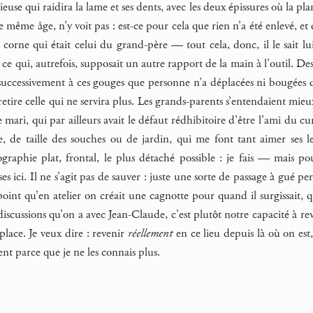
 lieuse qui raidira la lame et ses dents, avec les deux épissures où la 
e même âge, n’y voit pas : est-ce pour cela que rien n’a été enlevé, et
orne qui était celui du grand-père — tout cela, donc, il le sait lui 
à ce qui, autrefois, supposait un autre rapport de la main à l’outil. D
s successivement à ces gouges que personne n’a déplacées ni bougées d
n retire celle qui ne servira plus. Les grands-parents s’entendaient mi
 mari, qui par ailleurs avait le défaut rédhibitoire d’être l’ami du 
e, de taille des souches ou de jardin, qui me font tant aimer ses 
tographie plat, frontal, le plus détaché possible : je fais — mais
es ici. Il ne s’agit pas de sauver : juste une sorte de passage à gué pe
point qu’en atelier on créait une cagnotte pour quand il surgissait, 
s discussions qu’on a avec Jean-Claude, c’est plutôt notre capacité à re
 place. Je veux dire : revenir
réellement
en ce lieu depuis là où on est, 
nt parce que je ne les connais plus.