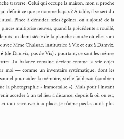
planche traverse. Celui qui occupe la maison, mon si proche
 qui définit ce que je nomme hapax ? À table, il se sert du
aussi. Pince à dénuder, scies égoïnes, on a ajouté de la
es pinces multiprise neuves, quand la précédente a rouillé,
epuis un demi-siècle de la planche cloutée où elles sont
eux avec Mme Chaissac, institutrice à Vix et eux à Damvix,
curé (de Damvix, pas de Vix) : pourtant, ce sont les mêmes
lettres. La balance romaine devient comme la scie objet
 pour moi — comme un inventaire systématique, dont les
rsonnel pour aider la mémoire, si elle faiblissait (combien
que la photographie « immortalise »). Mais pour l’instant
venir accéder à un tel lieu à distance, depuis là où on est,
et tout retrouver à sa place. Je n’aime pas les outils plus