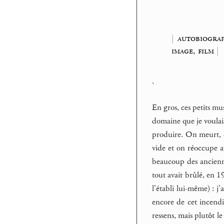
|
autobiograp
image, film
|
`
En gros, ces petits mu
domaine que je voulais
produire. On meurt, ce
vide et on réoccupe av
beaucoup des anciennes
tout avait brûlé, en 19
l’établi lui-même) : j’
encore de cet incendie
ressens, mais plutôt l