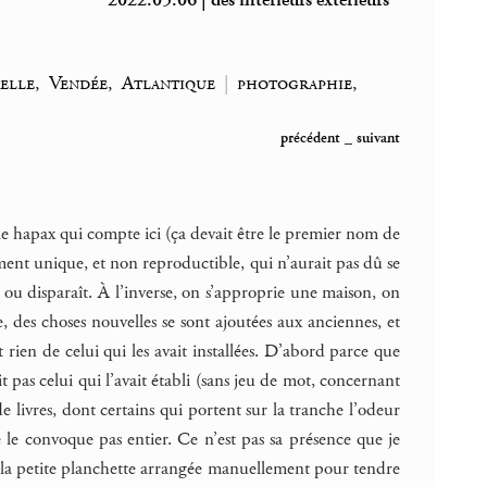
2022.05.06 | des intérieurs extérieurs
elle, Vendée, Atlantique
|
photographie,
précédent
_
suivant
 le hapax qui compte ici (ça devait être le premier nom de
ement unique, et non reproductible, qui n’aurait pas dû se
 ou disparaît. À l’inverse, on s’approprie une maison, on
ce, des choses nouvelles se sont ajoutées aux anciennes, et
 rien de celui qui les avait installées. D’abord parce que
it pas celui qui l’avait établi (sans jeu de mot, concernant
l de livres, dont certains qui portent sur la tranche l’odeur
e le convoque pas entier. Ce n’est pas sa présence que je
vec la petite planchette arrangée manuellement pour tendre