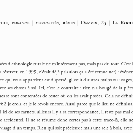
hie, enfance
|
curiosités, rêves
|
Damvix, 85
|
La Roch
sées d’ethnologie rurale ne m’intéressent pas, mais pas du tout. C’est
 réserver, en 1999, c’était déjà pris alors ça a été remue.net) : évén
 qui vous appartient est dispersé, glisse à d’autres mains ou usages,
ec ses choses à soi. Ici, c’est le contraire : rien n’a bougé de la piè
 se sont contentées de rester où on les avait posées. Cela ne définit
62 je crois, et je le revois encore. Aussi parce que le lieu ne définissa
ai ici de ses carnets, ailleurs il y a sa correspondance, il reste pas ma
 accidentel. Il ne se résume donc certes pas à cette trace-là, elle n
e visage d’un temps. Rien qui soit précieux : mais une scie à bois, a