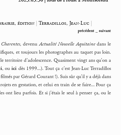
2023.03.30 | fous de Proust à Montsoreau
brairie, édition
|
Terradillos, Jean-Luc
|
précédent
_
suivant
u Charentes
, devenu
Actualité Nouvelle Aquitaine
dans le
tifiques, et toujours les photographes au taquet pas loin.
le territoire d’adolescence. Quasiment vingt ans qu’on a
ci
, ou
ici
dès 1999...). Tout ça c’est Jean-Luc Terradillos
 filmés par Gérard Courant !). Suis sûr qu’il y a déjà dans
ojets en gestation, et celui en train de se faire... Pour ça
ont lieu parfois. Et si j’étais le seul à penser ça, ou le