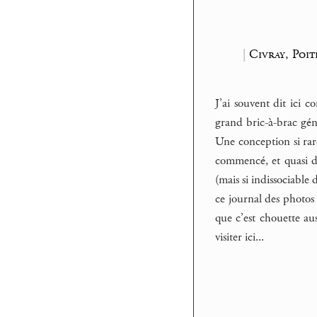
|
Civray, Poi
J’ai souvent dit ici 
grand bric-à-brac géné
Une conception si rar
commencé, et quasi de
(mais si indissociabl
ce journal des photos d
que c’est chouette aus
visiter ici...