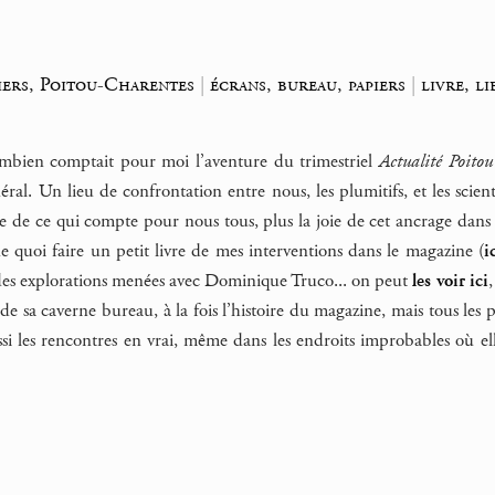
tiers, Poitou-Charentes
|
écrans, bureau, papiers
|
livre, li
combien comptait pour moi l’aventure du trimestriel
Actualité Poito
ral. Un lieu de confrontation entre nous, les plumitifs, et les scien
e de ce qui compte pour nous tous, plus la joie de cet ancrage dans 
 quoi faire un petit livre de mes interventions dans le magazine (
i
e des explorations menées avec Dominique Truco... on peut
les voir ici
,
e sa caverne bureau, à la fois l’histoire du magazine, mais tous les pr
si les rencontres en vrai, même dans les endroits improbables où elles 