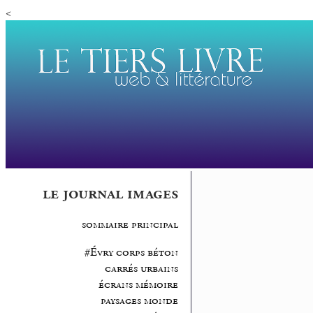
<
le journal images
sommaire principal
#Évry corps béton
carrés urbains
écrans mémoire
paysages monde