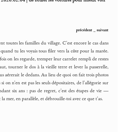
2020.02.04 | de brûler les voitures pour mieux voir
précédent
_
suivant
 toutes les familles du village. C’est encore le cas dans
and tu les voyais tous filer vers la côte pour la marée.
rfois on les regarde, tremper leur carrelet rempli de restes
, tourner le dos à la vieille terre et lever la passerelle,
ous aérerait le dedans. Au lieu de quoi on fait trois photos
 on n’en est pas les seuls dépositaires, de l’allégorie sur
pendant six ans : pas de regret, c’est des étapes de vie —
 la mer, en parallèle, et débrouille-toi avec ce que t’as.