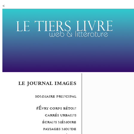
<
le journal images
sommaire principal
#Évry corps béton
carrés urbains
écrans mémoire
paysages monde