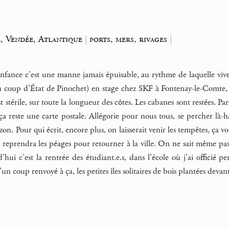
, Vendée, Atlantique
|
ports, mers, rivages
|
nfance c’est une manne jamais épuisable, au rythme de laquelle vivent
u coup d’État de Pinochet) en stage chez SKF à Fontenay-le-Comte, qu
 stérile, sur toute la longueur des côtes. Les cabanes sont restées. Pa
a reste une carte postale. Allégorie pour nous tous, se percher là-haut
on. Pour qui écrit, encore plus, on laisserait venir les tempêtes, ça v
n reprendra les péages pour retourner à la ville. On ne sait même pas si
d’hui c’est la rentrée des étudiant.e.s, dans l’école où j’ai officié 
un coup renvoyé à ça, les petites îles solitaires de bois plantées devant